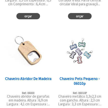
Largura : 3,5 cm Espessura : 0,5
cortador e lixa. Parte central
cm Comprimento : 6,4 cm ...
circular ideal para gravaçõ...
orçar
orçar
Chaveiro Abridor De Madeira
Chaveiro Pets Pequeno -
06010p
Ref.: 06003
Ref.: 06010P
Chaveiro abridor de garrafas
Chaveiro metálico 3,3x2,3 cm
em madeira. Altura : 6,9 cm
com gancho. Altura : 2,3 cm
Largura : 4,1 cm Espessura :...
Largura : 3,3 cm Espessura :...