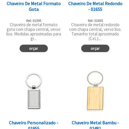
Chaveiro De Metal Formato
Chaveiro De Metal Redondo
Gota
- 01655
Ref.: 01595
Ref.: 01655
Chaveiro de metal formato
Chaveiro de metal redondo
gota com chapa central, verso
com chapa central, verso liso.
liso. Medidas aproximadas para
Tamanho total aproximado
gr...
(CxL):...
orçar
orçar
Chaveiro Personalizado -
Chaveiro Metal Bambu -
01955
02481