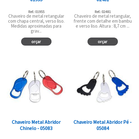
Ref.: 01955
Ref.: 02481
Chaveiro de metal retangular
Chaveiro de metal retangular,
com chapa central, verso liso.
frente com detalhe em bambu
Medidas aproximadas para
e verso liso. Altura : 8,7 cm ...
grav...
orçar
orçar
Chaveiro Metal Abridor
Chaveiro Metal Abridor Pé -
Chinelo - 05083
05084