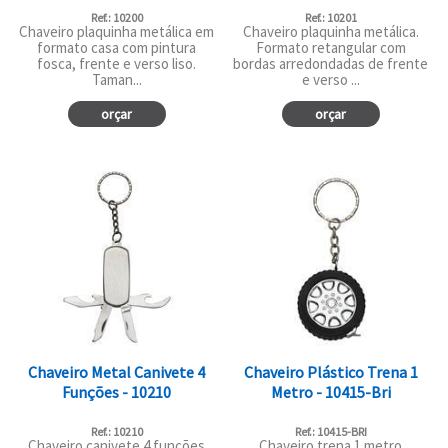
Ref.: 10200
Ref.: 10201
Chaveiro plaquinha metálica em
Chaveiro plaquinha metálica.
formato casa com pintura
Formato retangular com
fosca, frente e verso liso.
bordas arredondadas de frente
Taman...
e verso ...
orçar
orçar
Chaveiro Metal Canivete 4
Chaveiro Plástico Trena 1
Funções - 10210
Metro - 10415-Bri
Ref.: 10210
Ref.: 10415-BRI
Chaveiro canivete 4 funções
Chaveiro trena 1 metro