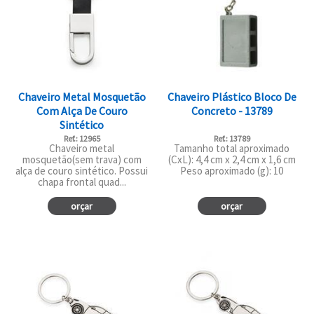
Chaveiro Metal Mosquetão
Chaveiro Plástico Bloco De
Com Alça De Couro
Concreto - 13789
Sintético
Ref.: 12965
Ref.: 13789
Chaveiro metal
Tamanho total aproximado
mosquetão(sem trava) com
(CxL): 4,4 cm x 2,4 cm x 1,6 cm
alça de couro sintético. Possui
Peso aproximado (g): 10
chapa frontal quad...
orçar
orçar