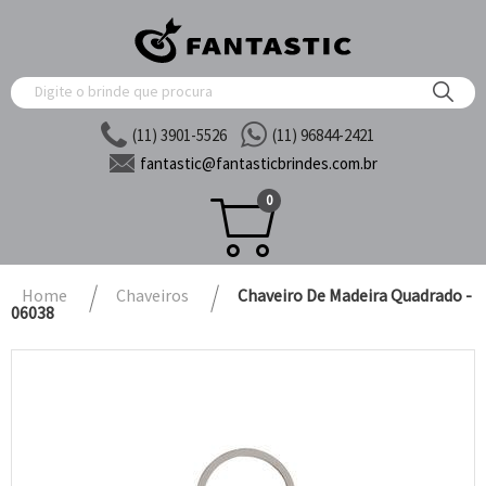
(11) 3901-5526
(11) 96844-2421
fantastic@
fantasticbrindes.com.br
0
Home
Chaveiros
Chaveiro De Madeira Quadrado -
06038