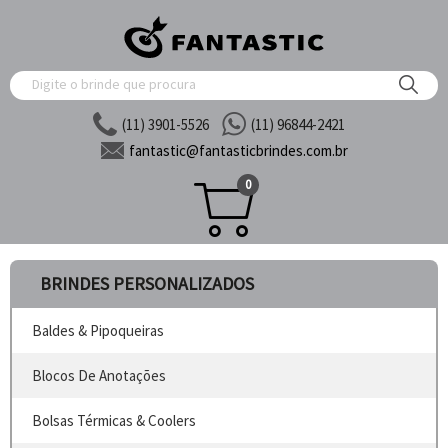
(11) 3901-5526
(11) 96844-2421
fantastic@
fantasticbrindes.com.br
0
BRINDES PERSONALIZADOS
Baldes & Pipoqueiras
Blocos De Anotações
Bolsas Térmicas & Coolers