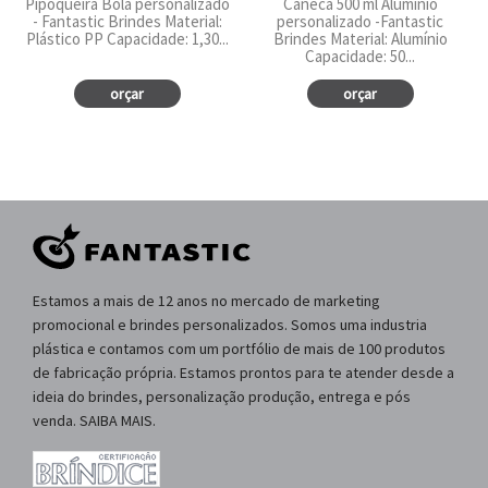
Pipoqueira Bola personalizado
Caneca 500 ml Alumínio
- Fantastic Brindes Material:
personalizado -Fantastic
Plástico PP Capacidade: 1,30...
Brindes Material: Alumínio
Capacidade: 50...
orçar
orçar
Estamos a mais de 12 anos no mercado de marketing
promocional e brindes personalizados. Somos uma industria
plástica e contamos com um portfólio de mais de 100 produtos
de fabricação própria. Estamos prontos para te atender desde a
ideia do brindes, personalização produção, entrega e pós
venda. SAIBA MAIS.