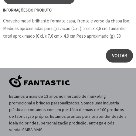
INFORMAÇÕES DO PRODUTO
Chaveiro metal brilhante formato casa, frente e verso da chapa liso.
Medidas aproximadas para gravação (CxL): 2 cm x 3,8 cm Tamanho
total aproximado (CxL): 7,6 cm x 4,9 cm Peso aproximado (g): 33
VOLTAR
Estamos a mais de 12 anos no mercado de marketing
promocional e brindes personalizados. Somos uma industria
plástica e contamos com um portfólio de mais de 100 produtos
de fabricação própria. Estamos prontos para te atender desde a
ideia do brindes, personalização produção, entrega e pós
venda. SAIBA MAIS.