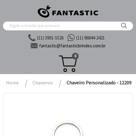
(11) 3901-5526
(11) 96844-2421
fantastic@
fantasticbrindes.com.br
0
Home
Chaveiros
Chaveiro Personalizado - 12209