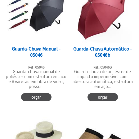
Guarda-Chuva Manual -
Guarda-Chuva Automático -
05046
05046b
Ref.: 05046
Ref.: 05046B
Guarda-chuva manual de
Guarda-chuva de poliéster de
poliéster com estrutura em aço
impacto impermeável com
e 8 varetas em fibra de vidro,
abertura automática, estrutura
possu...
em aço...
orçar
orçar