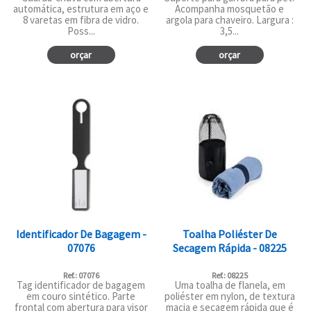
automática, estrutura em aço e
Acompanha mosquetão e
8 varetas em fibra de vidro.
argola para chaveiro. Largura :
Poss...
3,5...
orçar
orçar
Identificador De Bagagem -
Toalha Poliéster De
07076
Secagem Rápida - 08225
Ref.: 07076
Ref.: 08225
Tag identificador de bagagem
Uma toalha de flanela, em
em couro sintético. Parte
poliéster em nylon, de textura
frontal com abertura para visor
macia e secagem rápida que é