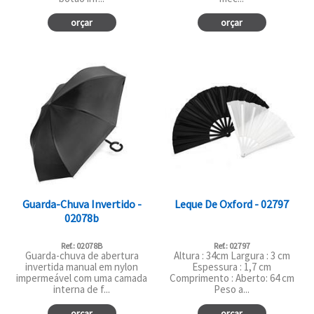
orçar
orçar
Guarda-Chuva Invertido -
Leque De Oxford - 02797
02078b
Ref.: 02078B
Ref.: 02797
Guarda-chuva de abertura
Altura : 34cm Largura : 3 cm
invertida manual em nylon
Espessura : 1,7 cm
impermeável com uma camada
Comprimento : Aberto: 64 cm
interna de f...
Peso a...
orçar
orçar