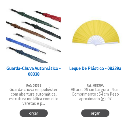
Guarda-Chuva Automático -
Leque De Plástico - 08339a
08338
Ref.: 08338
Ref.: 08339A
Guarda-chuva em poliéster
Altura : 29 cm Largura : 4 cm
com abertura automática,
Comprimento : 54 cm Peso
estrutura metálica com oito
aproximado (g): 97
varetas e p...
orçar
orçar