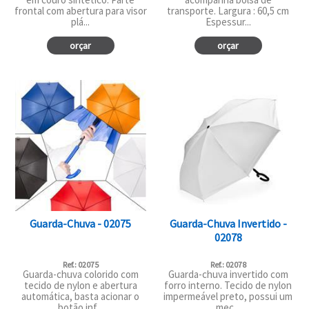
frontal com abertura para visor
transporte. Largura : 60,5 cm
plá...
Espessur...
orçar
orçar
Guarda-Chuva - 02075
Guarda-Chuva Invertido -
02078
Ref.: 02075
Ref.: 02078
Guarda-chuva colorido com
Guarda-chuva invertido com
tecido de nylon e abertura
forro interno. Tecido de nylon
automática, basta acionar o
impermeável preto, possui um
botão inf...
mec...