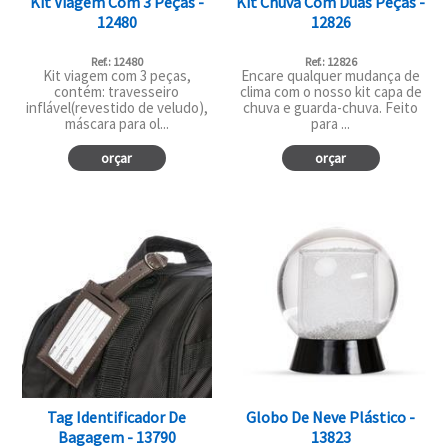
Kit Viagem Com 3 Peças -
Kit Chuva Com Duas Peças -
12480
12826
Ref.: 12480
Ref.: 12826
Kit viagem com 3 peças,
Encare qualquer mudança de
contém: travesseiro
clima com o nosso kit capa de
inflável(revestido de veludo),
chuva e guarda-chuva. Feito
máscara para ol...
para ...
orçar
orçar
Tag Identificador De
Globo De Neve Plástico -
Bagagem - 13790
13823