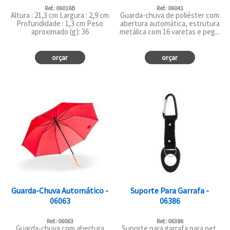
Ref.: 06016B
Ref.: 06041
Altura : 21,3 cm Largura : 2,9 cm
Guarda-chuva de poliéster com
Profundidade : 1,3 cm Peso
abertura automática, estrutura
aproximado (g): 36
metálica com 16 varetas e peg...
orçar
orçar
Guarda-Chuva Automático -
Suporte Para Garrafa -
06063
06386
Ref.: 06063
Ref.: 06386
Guarda-chuva com abertura
Suporte para garrafa para pet.