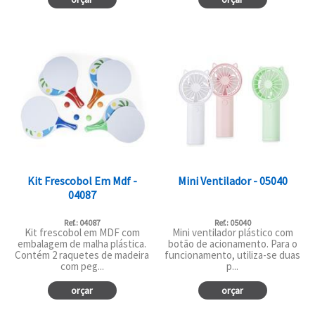
Kit Frescobol Em Mdf -
Mini Ventilador - 05040
04087
Ref.: 04087
Ref.: 05040
Kit frescobol em MDF com
Mini ventilador plástico com
embalagem de malha plástica.
botão de acionamento. Para o
Contém 2 raquetes de madeira
funcionamento, utiliza-se duas
com peg...
p...
orçar
orçar