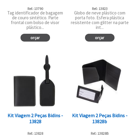
Ref.: 13790
Ref.: 13823
Tag identificador de bagagem
Globo de neve plástico com
de couro sintético. Parte
porta foto. Esfera plástica
frontal com bolso de visor
resistente com glitter na parte
plástico...
int...
orçar
orçar
Kit Viagem 2 Peças Bidins -
Kit Viagem 2 Peças Bidins -
13828
13828b
Ref.: 13828
Ref.: 13828B