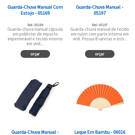
Guarda-Chuva Manual Com
Guarda-Chuva Manual -
Estojo - 05169
05197
Ref.: 05169
Ref.: 05197
Guarda-chuva manual cápsula
Guarda-chuva manual de tecido
em poliéster de impacto
em nylon com parte interna em
impermeável e tecido interno
vinil. Possui 8 varetas e estr...
em vinil....
orçar
orçar
Guarda-Chuva Manual -
Leque Em Bambu - 06016