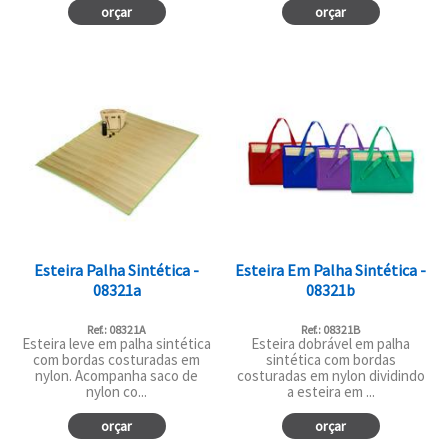
orçar
orçar
Esteira Palha Sintética -
Esteira Em Palha Sintética -
08321a
08321b
Ref.: 08321A
Ref.: 08321B
Esteira leve em palha sintética
Esteira dobrável em palha
com bordas costuradas em
sintética com bordas
nylon. Acompanha saco de
costuradas em nylon dividindo
nylon co...
a esteira em ...
orçar
orçar