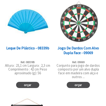
Leque De Plástico - 08339b
Jogo De Dardos Com Alvo
Dupla Face - 09069
Ref.: 08339B
Ref.: 09069
Altura : 23,1 cm Largura : 2,3 cm
Conjunto para jogo de dardos
Comprimento : 42 cm Peso
composto por um alvo dupla
aproximado (g): 56
face em madeira com alça e
outros ...
orçar
orçar