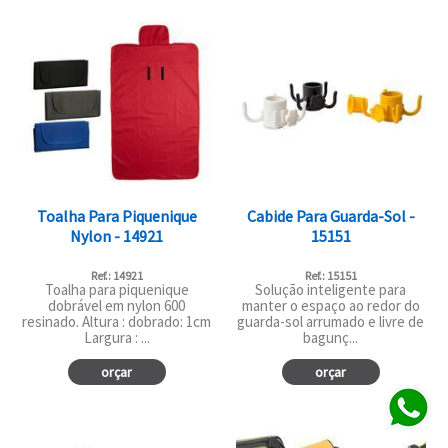
Toalha Para Piquenique
Cabide Para Guarda-Sol -
Nylon - 14921
15151
Ref.: 14921
Ref.: 15151
Toalha para piquenique
Solução inteligente para
dobrável em nylon 600
manter o espaço ao redor do
resinado. Altura : dobrado: 1cm
guarda-sol arrumado e livre de
Largura : ...
bagunç...
orçar
orçar