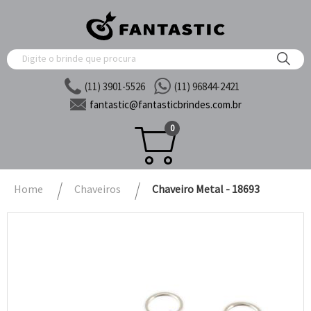
(11) 3901-5526
(11) 96844-2421
fantastic@
fantasticbrindes.com.br
0
Home
Chaveiros
Chaveiro Metal - 18693