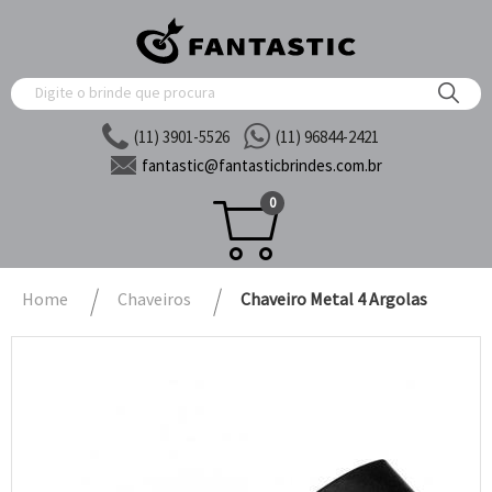
(11) 3901-5526
(11) 96844-2421
fantastic@
fantasticbrindes.com.br
0
Home
Chaveiros
Chaveiro Metal 4 Argolas