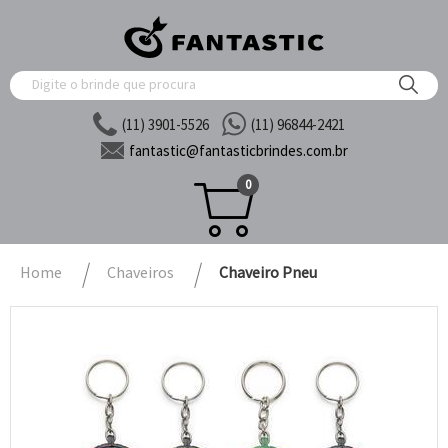
(11) 3901-5526
(11) 96844-2421
fantastic@
fantasticbrindes.com.br
0
Home
Chaveiros
Chaveiro Pneu