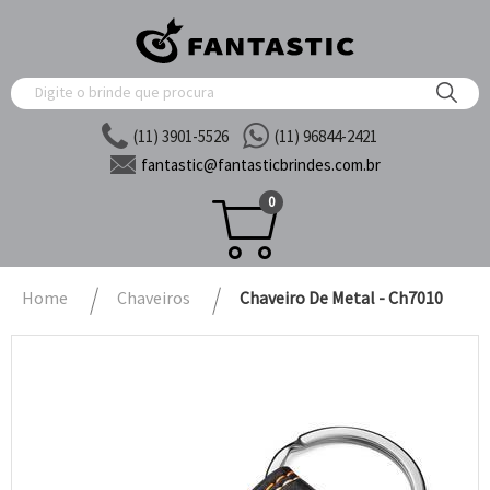
(11) 3901-5526
(11) 96844-2421
fantastic@
fantasticbrindes.com.br
0
Home
Chaveiros
Chaveiro De Metal - Ch7010