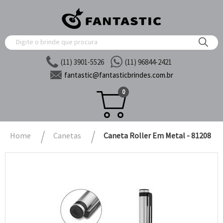
(11) 3901-5526
(11) 96844-2421
fantastic@
fantasticbrindes.com.br
0
Home
Canetas
Caneta Roller Em Metal - 81208