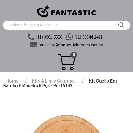
(11) 3901-5526
(11) 96844-2421
fantastic@
fantasticbrindes.com.br
0
Home
Kits & Linha Gourmet
Kit Queijo Em
Bambu E Madeira 6 Pçs - Pd-15143