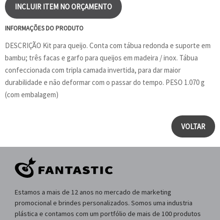
INCLUIR ITEM NO ORÇAMENTO
INFORMAÇÕES DO PRODUTO
DESCRIÇÃO Kit para queijo. Conta com tábua redonda e suporte em
bambu; três facas e garfo para queijos em madeira / inox. Tábua
confeccionada com tripla camada invertida, para dar maior
durabilidade e não deformar com o passar do tempo. PESO 1.070 g
(com embalagem)
VOLTAR
Estamos a mais de 12 anos no mercado de marketing
promocional e brindes personalizados. Somos uma industria
plástica e contamos com um portfólio de mais de 100 produtos