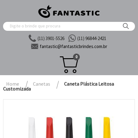
(11) 3901-5526
(11) 96844-2421
fantastic@
fantasticbrindes.com.br
0
Home
Canetas
Caneta Plástica Leitosa
Customizada