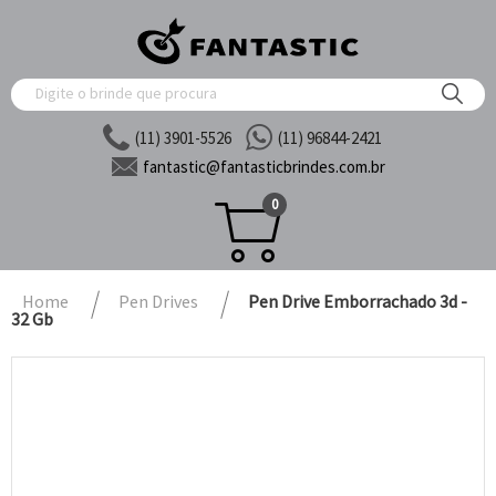
(11) 3901-5526
(11) 96844-2421
fantastic@
fantasticbrindes.com.br
0
Home
Pen Drives
Pen Drive Emborrachado 3d -
32 Gb