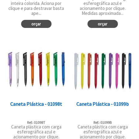
inteira colorida. Aciona por
esferográfica azul e
clique e para destravar basta
acionamento por clique.
ape...
Medidas aproximada...
orçar
orçar
Caneta Plástica - 01098t
Caneta Plástica - 01099b
Ref.: 01098T
Ref.: 01099B
Caneta plástica com carga
Caneta plástica com carga
esferográfica azul e
esferográfica azul e
acionamento por clique.
acionamento por clique.