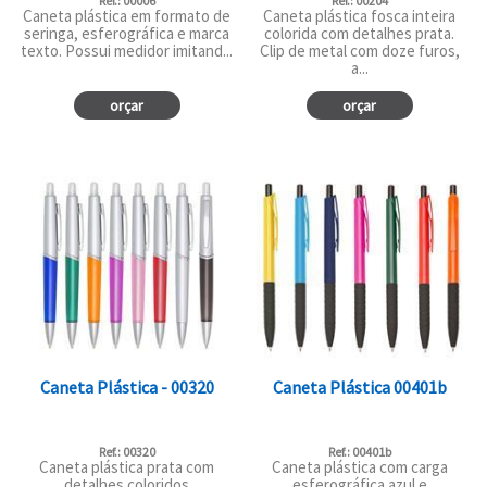
Ref.: 00006
Ref.: 00204
Caneta plástica em formato de
Caneta plástica fosca inteira
seringa, esferográfica e marca
colorida com detalhes prata.
texto. Possui medidor imitand...
Clip de metal com doze furos,
a...
orçar
orçar
Caneta Plástica - 00320
Caneta Plástica 00401b
Ref.: 00320
Ref.: 00401b
Caneta plástica prata com
Caneta plástica com carga
detalhes coloridos
esferográfica azul e