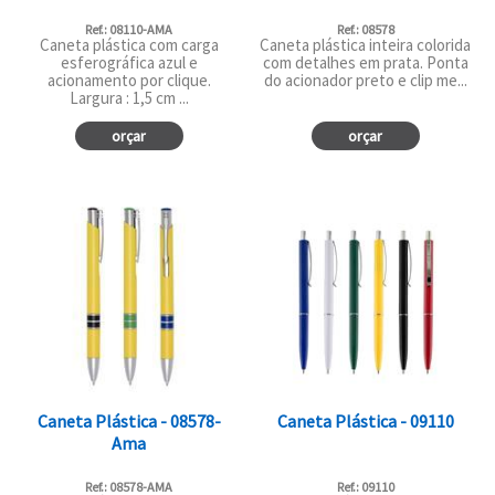
Ref.: 08110-AMA
Ref.: 08578
Caneta plástica com carga
Caneta plástica inteira colorida
esferográfica azul e
com detalhes em prata. Ponta
acionamento por clique.
do acionador preto e clip me...
Largura : 1,5 cm ...
orçar
orçar
Caneta Plástica - 08578-
Caneta Plástica - 09110
Ama
Ref.: 08578-AMA
Ref.: 09110