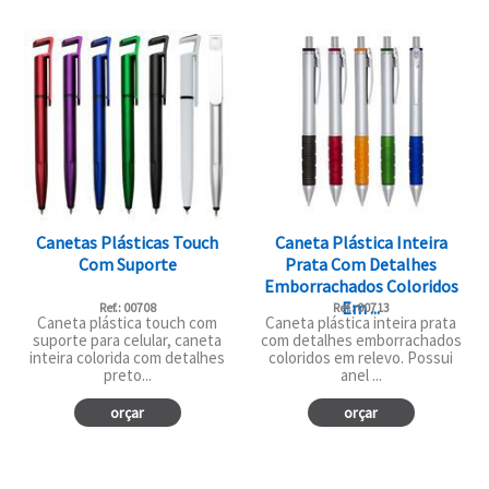
Canetas Plásticas Touch
Caneta Plástica Inteira
Com Suporte
Prata Com Detalhes
Emborrachados Coloridos
Em ...
Ref.: 00708
Ref.: 00713
Caneta plástica touch com
Caneta plástica inteira prata
suporte para celular, caneta
com detalhes emborrachados
inteira colorida com detalhes
coloridos em relevo. Possui
preto...
anel ...
orçar
orçar