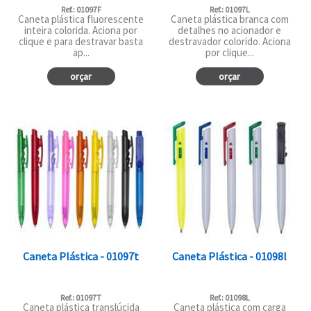
Ref.: 01097F
Ref.: 01097L
Caneta plástica fluorescente
Caneta plástica branca com
inteira colorida. Aciona por
detalhes no acionador e
clique e para destravar basta
destravador colorido. Aciona
ap...
por clique...
orçar
orçar
Caneta Plástica - 01097t
Caneta Plástica - 01098l
Ref.: 01097T
Ref.: 01098L
Caneta plástica translúcida
Caneta plástica com carga