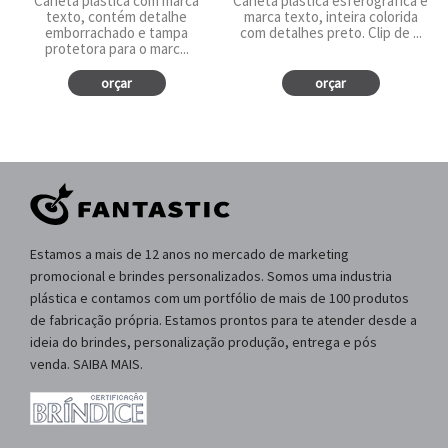
Caneta plástica com marca
Caneta plástica esferográfica e
texto, contém detalhe
marca texto, inteira colorida
emborrachado e tampa
com detalhes preto. Clip de ...
protetora para o marc...
orçar
orçar
Estamos a mais de 12 anos no mercado de marketing
promocional e brindes personalizados. Somos uma industria
plástica e contamos com um portfólio de mais de 100 produtos
de fabricação própria. Estamos prontos para te atender desde a
ideia do brindes, personalização produção, entrega e pós
venda. SAIBA MAIS.