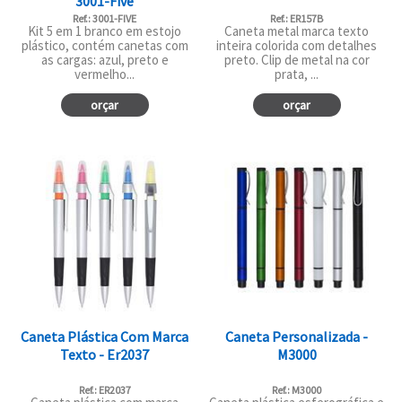
3001-Five
Ref.: 3001-FIVE
Ref.: ER157B
Kit 5 em 1 branco em estojo
Caneta metal marca texto
plástico, contém canetas com
inteira colorida com detalhes
as cargas: azul, preto e
preto. Clip de metal na cor
vermelho...
prata, ...
orçar
orçar
Caneta Plástica Com Marca
Caneta Personalizada -
Texto - Er2037
M3000
Ref.: ER2037
Ref.: M3000