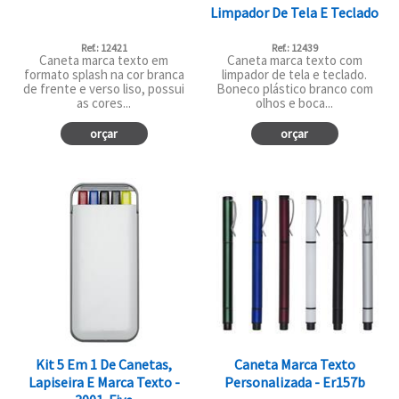
Limpador De Tela E Teclado
Ref.: 12421
Ref.: 12439
Caneta marca texto em
Caneta marca texto com
formato splash na cor branca
limpador de tela e teclado.
de frente e verso liso, possui
Boneco plástico branco com
as cores...
olhos e boca...
orçar
orçar
Kit 5 Em 1 De Canetas,
Caneta Marca Texto
Lapiseira E Marca Texto -
Personalizada - Er157b