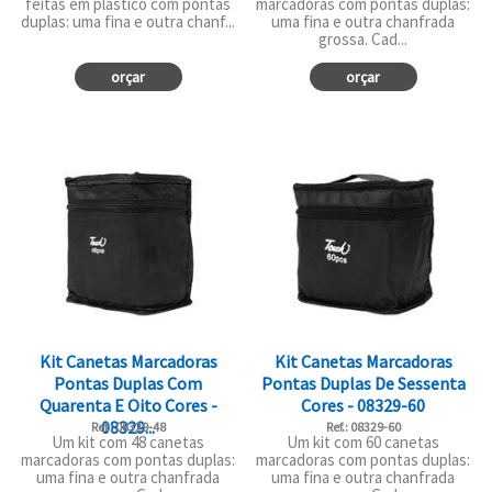
feitas em plástico com pontas
marcadoras com pontas duplas:
duplas: uma fina e outra chanf...
uma fina e outra chanfrada
grossa. Cad...
orçar
orçar
Kit Canetas Marcadoras
Kit Canetas Marcadoras
Pontas Duplas Com
Pontas Duplas De Sessenta
Quarenta E Oito Cores -
Cores - 08329-60
08329...
Ref.: 08329-48
Ref.: 08329-60
Um kit com 48 canetas
Um kit com 60 canetas
marcadoras com pontas duplas:
marcadoras com pontas duplas:
uma fina e outra chanfrada
uma fina e outra chanfrada