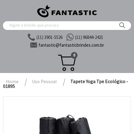
(11) 3901-5526
(11) 96844-2421
fantastic@
fantasticbrindes.com.br
0
Home
Uso Pessoal
Tapete Yoga Tpe Ecológico -
01895