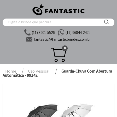
(11) 3901-5526
(11) 96844-2421
fantastic@
fantasticbrindes.com.br
0
Home
Uso Pessoal
Guarda-Chuva Com Abertura
Automática - 99142