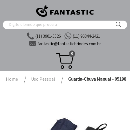
(11) 3901-5526
(11) 96844-2421
fantastic@
fantasticbrindes.com.br
0
Home
Uso Pessoal
Guarda-Chuva Manual - 05198