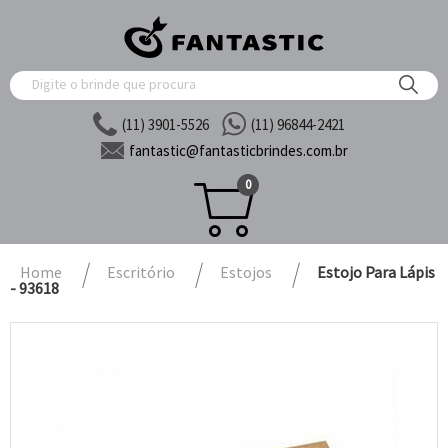
(11) 3901-5526
(11) 96844-2421
fantastic@
fantasticbrindes.com.br
0
Home
Escritório
Estojos
Estojo Para Lápis
- 93618