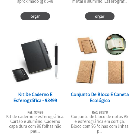
aproximado (g): 548
metal e alumínio. Esferográf...
orçar
orçar
Kit De Caderno E
Conjunto De Bloco E Caneta
Esferográfica - 93499
Ecológico
Ref.: 93499
Ref.: 93578
Kit de caderno e esferográfica.
Conjunto de bloco de notas A5
Cartão e alumínio. Caderno
e esferográfica em cortiça.
capa dura com 96 folhas não
Bloco com 96 folhas com linhas
pau...
p...