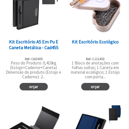
Kit Escritório A5 Em Pu E
Kit Escritório Ecológico
Caneta Metálica - Cad455
Ref.: CAD455
Ref.: CJ11453
Peso do Produto: 0,410kg
1 Bloco de anotações com
(Estojo+Caderno+Caneta)
folhas soltas; 1 Caneta em
Dimensão do produto (Estojo e
material ecológico; 1 Estojo
Caderno): 2...
com porta...
orçar
orçar