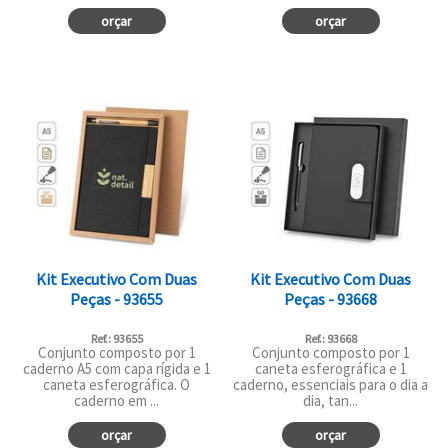
orçar
orçar
Kit Executivo Com Duas
Kit Executivo Com Duas
Peças - 93655
Peças - 93668
Ref.: 93655
Ref.: 93668
Conjunto composto por 1
Conjunto composto por 1
caderno A5 com capa rígida e 1
caneta esferográfica e 1
caneta esferográfica. O
caderno, essenciais para o dia a
caderno em ...
dia, tan...
orçar
orçar