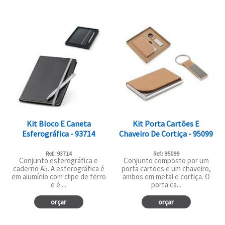
Kit Bloco E Caneta
Kit Porta Cartões E
Esferográfica - 93714
Chaveiro De Cortiça - 95099
Ref.: 93714
Ref.: 95099
Conjunto esferográfica e
Conjunto composto por um
caderno A5. A esferográfica é
porta cartões e um chaveiro,
em alumínio com clipe de ferro
ambos em metal e cortiça. O
e é ...
porta ca...
orçar
orçar