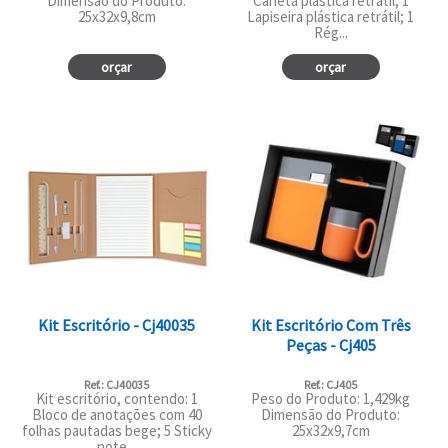
Dimensão do Produto:
Caneta plástica retrátil; 1
25x32x9,8cm
Lapiseira plástica retrátil; 1
Rég...
orçar
orçar
Kit Escritório - Cj40035
Kit Escritório Com Três
Peças - Cj405
Ref.: CJ40035
Ref.: CJ405
Kit escritório, contendo: 1
Peso do Produto: 1,429kg
Bloco de anotações com 40
Dimensão do Produto:
folhas pautadas bege; 5 Sticky
25x32x9,7cm
note...