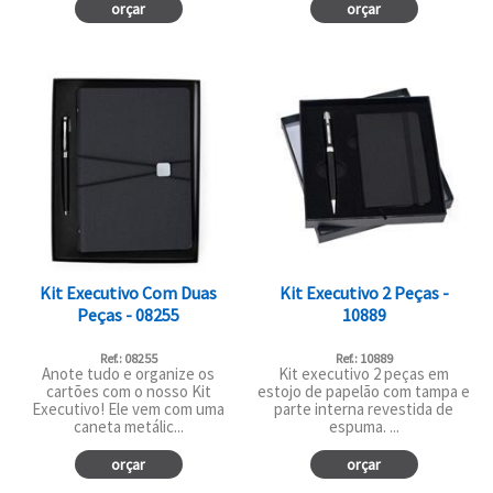
orçar
orçar
Kit Executivo Com Duas
Kit Executivo 2 Peças -
Peças - 08255
10889
Ref.: 08255
Ref.: 10889
Anote tudo e organize os
Kit executivo 2 peças em
cartões com o nosso Kit
estojo de papelão com tampa e
Executivo! Ele vem com uma
parte interna revestida de
caneta metálic...
espuma. ...
orçar
orçar