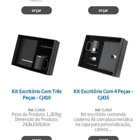
orçar
orçar
Kit Escritório Com Três
Kit Escritório Com 4 Peças -
Peças - Cj410
Cj415
Ref.: CJ410
Ref.: CJ415
Peso do Produto: 1,267kg
Kit escritório contendo
Dimensão do Produto:
caderno A5 com placa metálica
24,8x32x9,6cm
na capa para personalização,
caneta ...