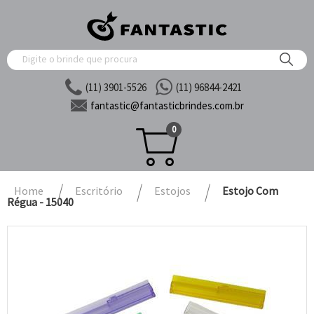
(11) 3901-5526
(11) 96844-2421
fantastic@
fantasticbrindes.com.br
0
Home
Escritório
Estojos
Estojo Com
Régua - 15040