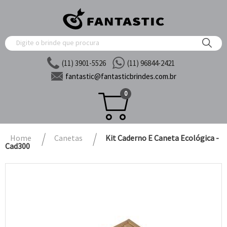
(11) 3901-5526
(11) 96844-2421
fantastic@
fantasticbrindes.com.br
0
Home
Canetas
Kit Caderno E Caneta Ecológica -
Cad300