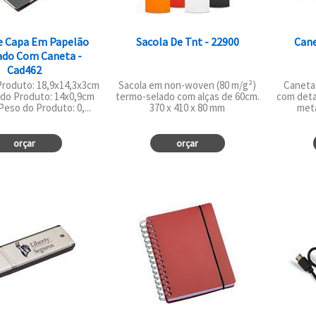
e Capa Em Papelão
Sacola De Tnt - 22900
Cane
ado Com Caneta -
Cad462
roduto: 18,9x14,3x3cm
Sacola em non-woven (80 m/g²)
Caneta 
do Produto: 14x0,9cm
termo-selado com alças de 60cm.
com detal
Peso do Produto: 0,...
370 x 410 x 80 mm
meta
orçar
orçar