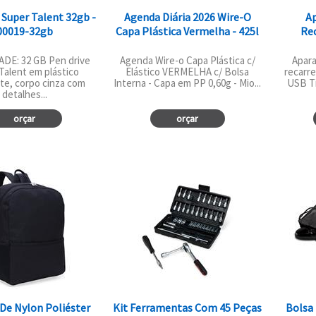
 Super Talent 32gb -
Agenda Diária 2026 Wire-O
A
00019-32gb
Capa Plástica Vermelha - 425l
Rec
DE: 32 GB Pen drive
Agenda Wire-o Capa Plástica c/
Apara
Talent em plástico
Elástico VERMELHA c/ Bolsa
recarr
te, corpo cinza com
Interna - Capa em PP 0,60g - Mio...
USB Ti
detalhes...
orçar
orçar
De Nylon Poliéster
Kit Ferramentas Com 45 Peças
Bolsa 