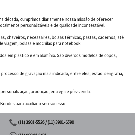
uma década, cumprimos diariamente nossa missão de oferecer
otalmente personalizáveis e de qualidade incontestável.
as, chaveiros, nécessaires, bolsas térmicas, pastas, cadernos, até
de viagem, bolsas e mochilas para notebook.
dos em plástico e em alumínio. São diversos modelos de copos,
rocesso de gravação mais indicado, entre eles, estão: serigrafia,
 personalização, produção, entrega e pós-venda.
rindes para auxiliar o seu sucesso!
(11) 3901-5526 / (11) 3901-6590