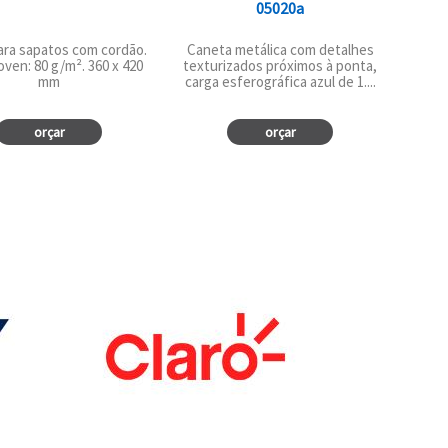
05020a
ara sapatos com cordão.
Caneta metálica com detalhes
ven: 80 g/m². 360 x 420
texturizados próximos à ponta,
mm
carga esferográfica azul de 1....
orçar
orçar