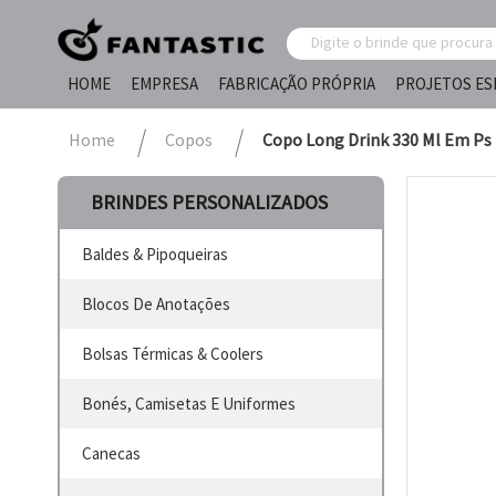
HOME
EMPRESA
FABRICAÇÃO PRÓPRIA
PROJETOS ES
Home
Copos
Copo Long Drink 330 Ml Em Ps
BRINDES PERSONALIZADOS
Baldes & Pipoqueiras
Blocos De Anotações
Bolsas Térmicas & Coolers
Bonés, Camisetas E Uniformes
Canecas