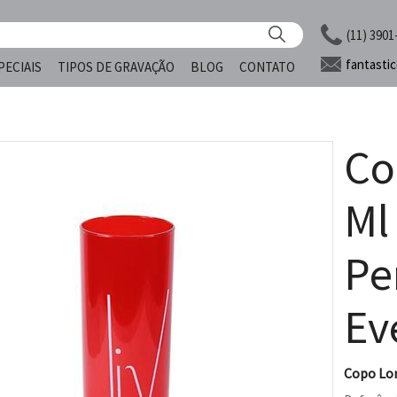
(11) 3901
fantasti
PECIAIS
TIPOS DE GRAVAÇÃO
BLOG
CONTATO
Co
Ml
Pe
Ev
Copo Lon