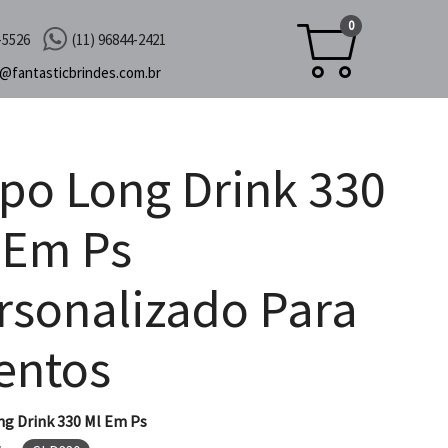
0
-5526
(11) 96844-2421
c@
fantasticbrindes.com.br
po Long Drink 330
 Em Ps
rsonalizado Para
entos
g Drink 330 Ml Em Ps