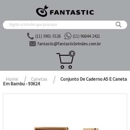
(11) 3901-5526
(11) 96844-2421
fantastic@
fantasticbrindes.com.br
0
Home
Canetas
Conjunto De Caderno A5 E Caneta
Em Bambu - 93624