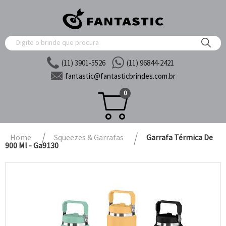
(11) 3901-5526
(11) 96844-2421
fantastic@
fantasticbrindes.com.br
0
Home
Squeezes & Garrafas
Garrafa Térmica De
900 Ml - Ga9130