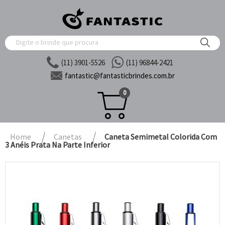
(11) 3901-5526
(11) 96844-2421
fantastic@
fantasticbrindes.com.br
0
Home
Canetas
Caneta Semimetal Colorida Com
3 Anéis Prata Na Parte Inferior