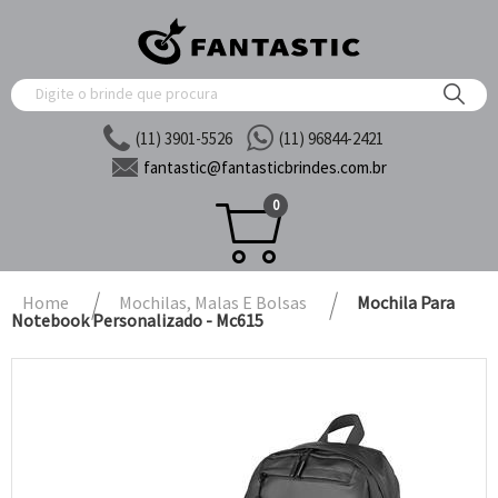
(11) 3901-5526
(11) 96844-2421
fantastic@
fantasticbrindes.com.br
0
Home
Mochilas, Malas E Bolsas
Mochila Para
Notebook Personalizado - Mc615