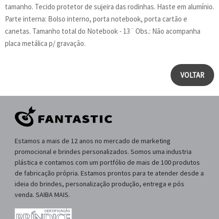
tamanho. Tecido protetor de sujeira das rodinhas. Haste em alumínio.
Parte interna: Bolso interno, porta notebook, porta cartão e
canetas. Tamanho total do Notebook - 13¨ Obs.: Não acompanha
placa metálica p/ gravação.
VOLTAR
Estamos a mais de 12 anos no mercado de marketing
promocional e brindes personalizados. Somos uma industria
plástica e contamos com um portfólio de mais de 100 produtos
de fabricação própria. Estamos prontos para te atender desde a
ideia do brindes, personalização produção, entrega e pós
venda. SAIBA MAIS.