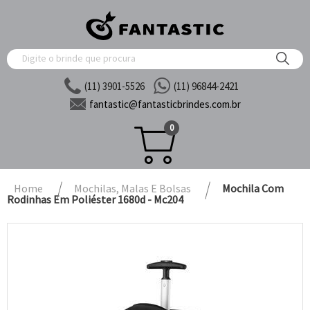
(11) 3901-5526
(11) 96844-2421
fantastic@
fantasticbrindes.com.br
0
Home
Mochilas, Malas E Bolsas
Mochila Com
Rodinhas Em Poliéster 1680d - Mc204