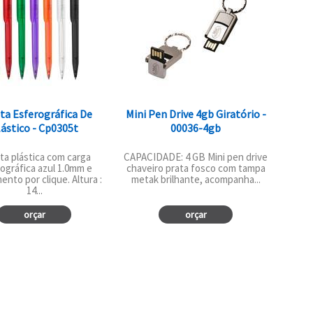
ta Esferográfica De
Mini Pen Drive 4gb Giratório -
lástico - Cp0305t
00036-4gb
ta plástica com carga
CAPACIDADE: 4 GB Mini pen drive
ográfica azul 1.0mm e
chaveiro prata fosco com tampa
ento por clique. Altura :
metak brilhante, acompanha...
14...
orçar
orçar