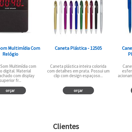
 Som Multimídia Com
Caneta Plástica - 12505
Cane
Relógio
P
 Som Multimídia com
Caneta plástica inteira colorida
Cane
o digital. Material
com detalhes em prata. Possui um
esfer
achado com display
clip com design espaçoso...
acionam
superior fr...
orçar
orçar
Clientes