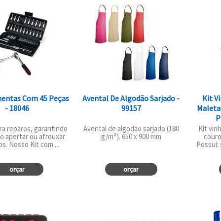
mentas Com 45 Peças
Avental De Algodão Sarjado -
Kit V
- 18046
99157
Maleta
P
ra reparos, garantindo
Avental de algodão sarjado (180
Kit vin
ao apertar ou afrouxar
g/m²). 650 x 900 mm
couro
s. Nosso Kit com ...
Possui: 
orçar
orçar