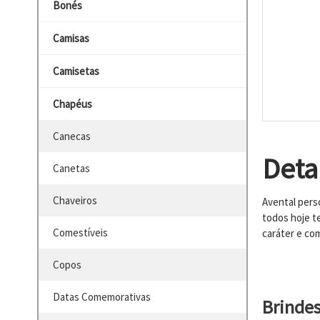
Bonés
Camisas
Camisetas
Chapéus
Canecas
Deta
Canetas
Chaveiros
Avental pers
todos hoje t
Comestíveis
caráter e co
Copos
Datas Comemorativas
Brinde