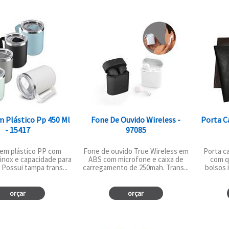
 Plástico Pp 450 Ml
Fone De Ouvido Wireless -
Porta C
- 15417
97085
em plástico PP com
Fone de ouvido True Wireless em
Porta c
 inox e capacidade para
ABS com microfone e caixa de
com qu
 Possui tampa trans...
carregamento de 250mah. Trans...
bolsos 
orçar
orçar