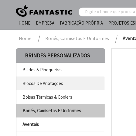
HOME
EMPRESA
FABRICAÇÃO PRÓPRIA
PROJETOS ES
Home
Bonés, Camisetas E Uniformes
Aventa
BRINDES PERSONALIZADOS
Baldes & Pipoqueiras
Blocos De Anotações
Bolsas Térmicas & Coolers
Bonés, Camisetas E Uniformes
Aventais