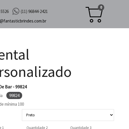
0
-5526
(11) 96844-2421
c@
fantasticbrindes.com.br
ental
rsonalizado
De Bar - 99824
ia
99824
de mínima
100
e 1
Quantidade 2
Quantidade 3