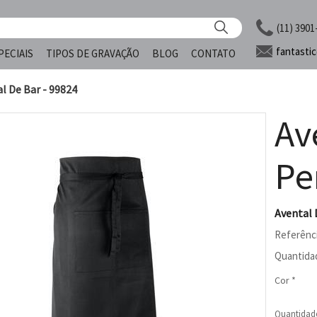
(11) 3901
fantasti
PECIAIS
TIPOS DE GRAVAÇÃO
BLOG
CONTATO
l De Bar - 99824
Av
Pe
Avental 
Referênc
Quantida
Cor *
Quantidad