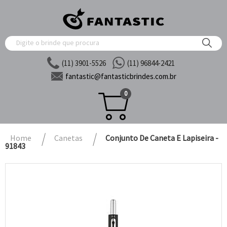
(11) 3901-5526
(11) 96844-2421
fantastic@
fantasticbrindes.com.br
0
Home
Canetas
Conjunto De Caneta E Lapiseira -
91843