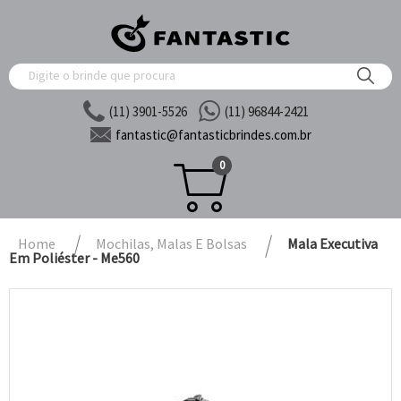
(11) 3901-5526
(11) 96844-2421
fantastic@
fantasticbrindes.com.br
0
Home
Mochilas, Malas E Bolsas
Mala Executiva
Em Poliéster - Me560