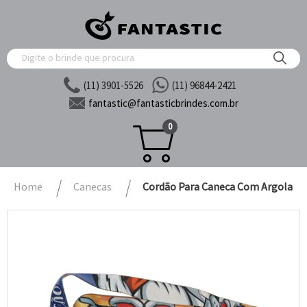
(11) 3901-5526
(11) 96844-2421
fantastic@
fantasticbrindes.com.br
0
Home
Canecas
Cordão Para Caneca Com Argola