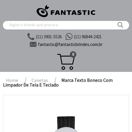
(11) 3901-5526
(11) 96844-2421
fantastic@
fantasticbrindes.com.br
0
Home
Canetas
Marca Texto Boneco Com
Limpador De Tela E Teclado