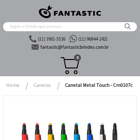
(11) 3901-5526
(11) 96844-2421
fantastic@
fantasticbrindes.com.br
0
Home
Canetas
Canetal Metal Touch - Cm0107c