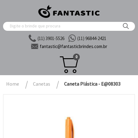
(11) 3901-5526
(11) 96844-2421
fantastic@
fantasticbrindes.com.br
0
Home
Canetas
Caneta Plástica - E@08303