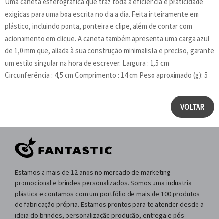
Uma caneta esferográfica que traz toda a eficiência e praticidade
exigidas para uma boa escrita no dia a dia. Feita inteiramente em
plástico, incluindo ponta, ponteira e clipe, além de contar com
acionamento em clique. A caneta também apresenta uma carga azul
de 1,0 mm que, aliada à sua construção minimalista e preciso, garante
um estilo singular na hora de escrever. Largura : 1,5 cm
Circunferência : 4,5 cm Comprimento : 14 cm Peso aproximado (g): 5
VOLTAR
Estamos a mais de 12 anos no mercado de marketing
promocional e brindes personalizados. Somos uma industria
plástica e contamos com um portfólio de mais de 100 produtos
de fabricação própria. Estamos prontos para te atender desde a
ideia do brindes, personalização produção, entrega e pós