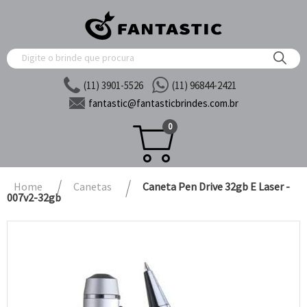
(11) 3901-5526
(11) 96844-2421
fantastic@
fantasticbrindes.com.br
0
Home
Canetas
Caneta Pen Drive 32gb E Laser -
007v2-32gb