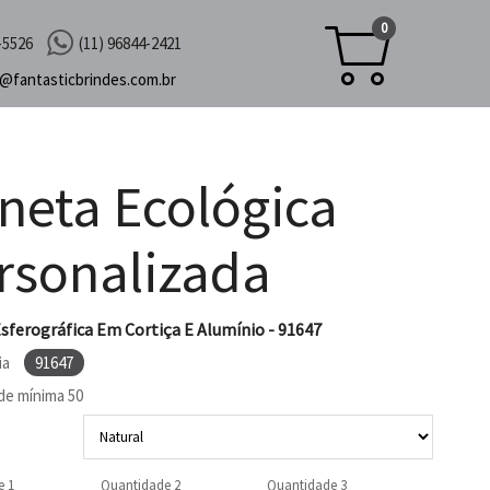
0
-5526
(11) 96844-2421
c@
fantasticbrindes.com.br
neta Ecológica
rsonalizada
sferográfica Em Cortiça E Alumínio - 91647
ia
91647
de mínima
50
e 1
Quantidade 2
Quantidade 3