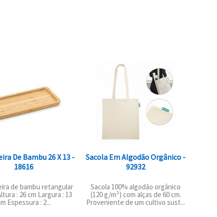
eira De Bambu 26 X 13 -
Sacola Em Algodão Orgânico -
18616
92932
ira de bambu retangular
Sacola 100% algodão orgânico
Altura : 26 cm Largura : 13
(120 g/m²) com alças de 60 cm.
m Espessura : 2...
Proveniente de um cultivo sust...