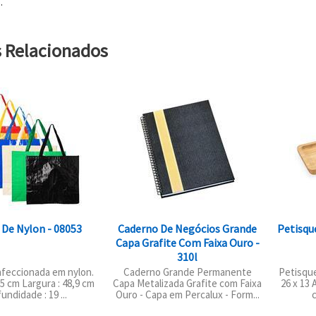
.
s Relacionados
 De Nylon - 08053
Caderno De Negócios Grande
Petisqu
Capa Grafite Com Faixa Ouro -
310l
nfeccionada em nylon.
Caderno Grande Permanente
Petisque
,5 cm Largura : 48,9 cm
Capa Metalizada Grafite com Faixa
26 x 13 
undidade : 19 ...
Ouro - Capa em Percalux - Form...
c