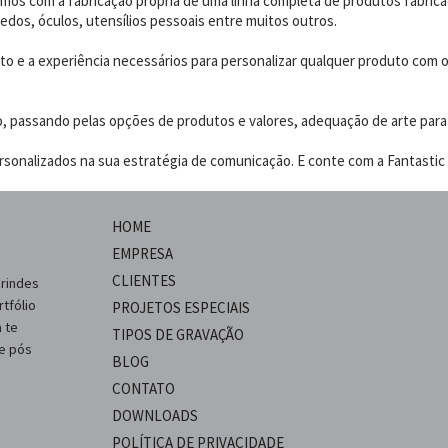
os com a fabricação própria de uma linha completa de produtos fabrica
edos, óculos, utensílios pessoais entre muitos outros.
 e a experiência necessários para personalizar qualquer produto com o p
o, passando pelas opções de produtos e valores, adequação de arte para
sonalizados na sua estratégia de comunicação. E conte com a Fantastic B
HOME
EMPRESA
CLIENTES
brindes
tfólio
PROJETOS ESPECIAIS
 te
TIPOS DE GRAVAÇÃO
 e pós
BLOG
CONTATO
DOWNLOADS
POLÍTICA DE PRIVACIDADE