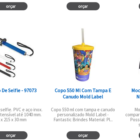
orçar
orçar
 De Selfie - 97073
Copo 550 Ml Com Tampa E
Moch
Canudo Mold Label
N
selfie. PVC e aço inox.
Copo 550 ml com tampa e canudo
Mo
tensível até 1040 mm.
personalizado Mold Label -
compar
 x 215 x 30 mm
Fantastic Brindes Material: Pl...
Poss
orçar
orçar