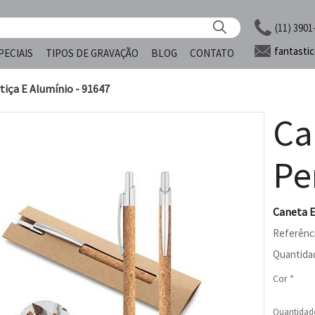
(11) 3901
fantasti
PECIAIS
TIPOS DE GRAVAÇÃO
BLOG
CONTATO
tiça E Alumínio - 91647
Ca
Pe
Caneta E
Referênc
Quantida
Cor *
Quantidad