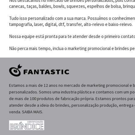
Nos destacamos no mercado de brindes personalizados, pois contam
canecas, taças, baldes, bowls, squeezes, espelhos de bolsa, brinqu
Tudo isso personalizado com a sua marca. Possuímos o conhecimento
tampografia, laser, digital, dtf, transfer, alto-relevo e baixo-relevo.
Nossa equipe está pronta para te atender desde o primeiro contat
Não perca mais tempo, inclua o marketing promocional e brindes per
Estamos a mais de 12 anos no mercado de marketing promocional e 
personalizados. Somos uma industria plástica e contamos com um por
de mais de 100 produtos de fabricação própria. Estamos prontos para
atender desde a ideia do brindes, personalização produção, entrega
venda. SAIBA MAIS.