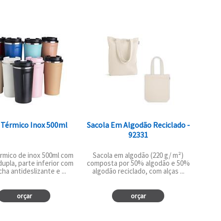
Térmico Inox 500ml
Sacola Em Algodão Reciclado -
92331
rmico de inox 500ml com
Sacola em algodão (220 g/ m²)
upla, parte inferior com
composta por 50% algodão e 50%
ha antideslizante e ...
algodão reciclado, com alças ...
orçar
orçar