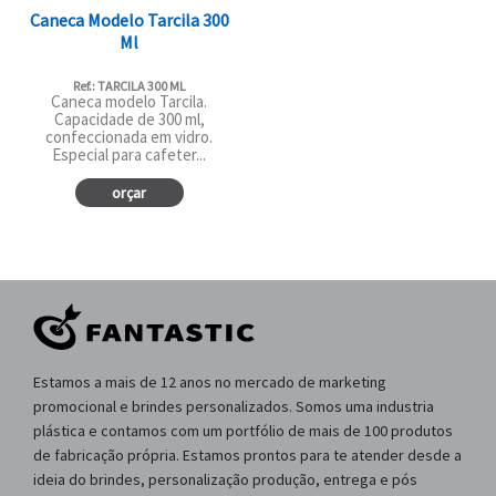
Caneca Modelo Tarcila 300
Ml
Ref.: TARCILA 300 ML
Caneca modelo Tarcila.
Capacidade de 300 ml,
confeccionada em vidro.
Especial para cafeter...
orçar
Estamos a mais de 12 anos no mercado de marketing
promocional e brindes personalizados. Somos uma industria
plástica e contamos com um portfólio de mais de 100 produtos
de fabricação própria. Estamos prontos para te atender desde a
ideia do brindes, personalização produção, entrega e pós