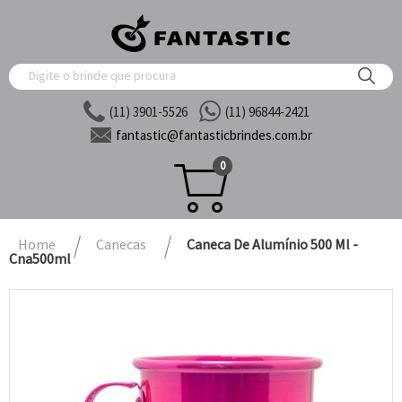
(11) 3901-5526
(11) 96844-2421
fantastic@
fantasticbrindes.com.br
0
Home
Canecas
Caneca De Alumínio 500 Ml -
Cna500ml