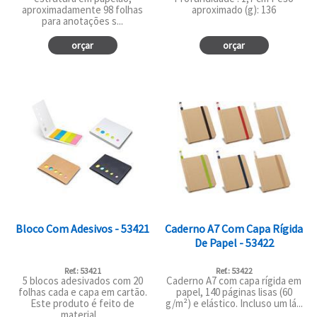
aproximadamente 98 folhas
aproximado (g): 136
para anotações s...
orçar
orçar
Bloco Com Adesivos - 53421
Caderno A7 Com Capa Rígida
De Papel - 53422
Ref.: 53421
Ref.: 53422
5 blocos adesivados com 20
Caderno A7 com capa rígida em
folhas cada e capa em cartão.
papel, 140 páginas lisas (60
Este produto é feito de
g/m²) e elástico. Incluso um lá...
material ...