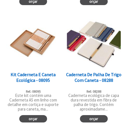
orçar
orçar
Kit Caderneta E Caneta
Caderneta De Palha De Trigo
Ecológica - 08095
Com Caneta - 08288
Ref.: 08095
Ref.: 08288
Este kit contém uma
Caderneta ecológica de capa
Caderneta A5 em linho com
dura revestida em fibra de
detalhe em cortiça e suporte
palha de trigo. Contém
para caneta, ma...
aproximadame...
orçar
orçar