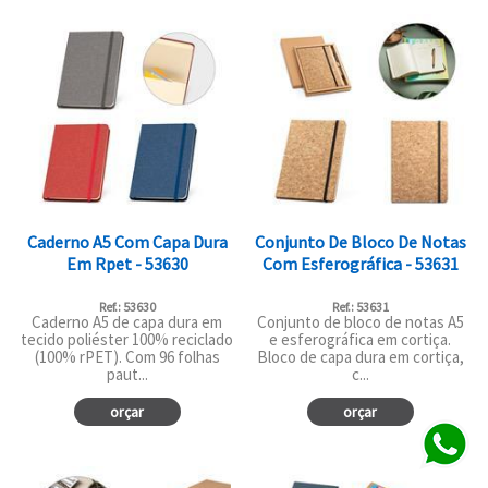
Caderno A5 Com Capa Dura
Conjunto De Bloco De Notas
Em Rpet - 53630
Com Esferográfica - 53631
Ref.: 53630
Ref.: 53631
Caderno A5 de capa dura em
Conjunto de bloco de notas A5
tecido poliéster 100% reciclado
e esferográfica em cortiça.
(100% rPET). Com 96 folhas
Bloco de capa dura em cortiça,
paut...
c...
orçar
orçar