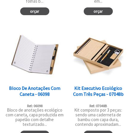
folhas b...
em...
orçar
orçar
Bloco De Anotações Com
Kit Executivo Ecológico
Caneta - 06098
Com Três Peças - 07048b
Ref.: 06098
Ref.: 07048B
Bloco de anotações ecológico
Kit composto por 3 peças:
com caneta, capa produzida em
sendo uma caderneta de
papelão com detalhe
bambu com capa dura,
texturizado...
contendo aproximadam...