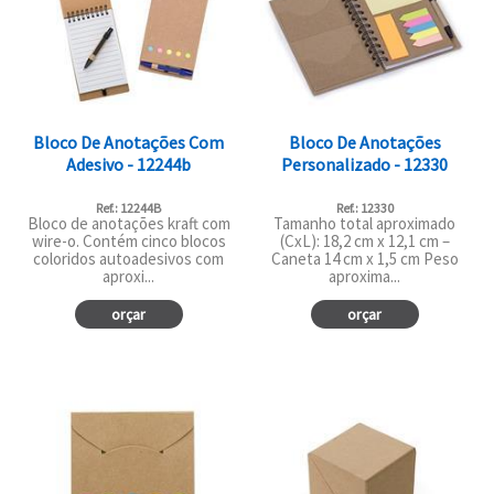
Bloco De Anotações Com
Bloco De Anotações
Adesivo - 12244b
Personalizado - 12330
Ref.: 12244B
Ref.: 12330
Bloco de anotações kraft com
Tamanho total aproximado
wire-o. Contém cinco blocos
(CxL): 18,2 cm x 12,1 cm –
coloridos autoadesivos com
Caneta 14 cm x 1,5 cm Peso
aproxi...
aproxima...
orçar
orçar