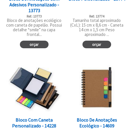
Adesivos Personalizado -
13773
Ref.: 13773
Ref.: 13774
Bloco de anotações ecológico
Tamanho total aproximado
com caneta de papelão. Possui
(CxL): 15 cm x 8,6 cm - Caneta
detalhe “smile” na capa
14 cm x 1,5 cm Peso
frontal...
aproximado ...
orçar
orçar
Bloco Com Caneta
Bloco De Anotações
Personalizado - 14228
Ecológico - 14609