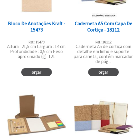
Bloco De Anotações Kraft -
Caderneta A5 Com Capa De
15473
Cortiça - 18112
Ref.: 15473
Ref.: 18112
Altura : 21,5 cm Largura : 14 cm
Caderneta A5 de cortiça com
Profundidade : 0,9 cm Peso
detalhe em linho e suporte
aproximado (g): 121
para caneta, contém marcador
de pág...
orçar
orçar