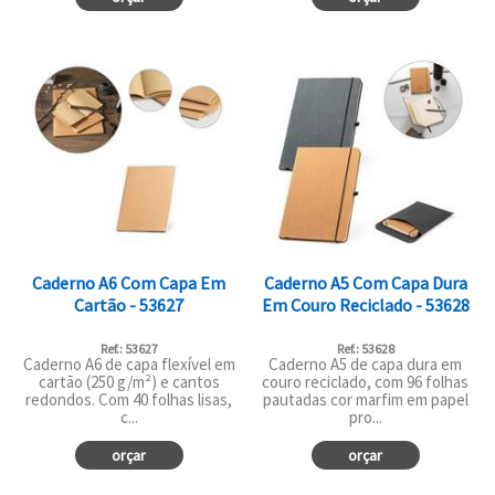
Caderno A6 Com Capa Em
Caderno A5 Com Capa Dura
Cartão - 53627
Em Couro Reciclado - 53628
Ref.: 53627
Ref.: 53628
Caderno A6 de capa flexível em
Caderno A5 de capa dura em
cartão (250 g/m²) e cantos
couro reciclado, com 96 folhas
redondos. Com 40 folhas lisas,
pautadas cor marfim em papel
c...
pro...
orçar
orçar