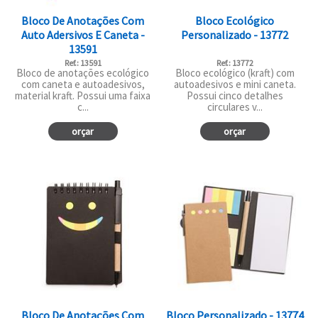
Bloco De Anotações Com
Bloco Ecológico
Auto Adersivos E Caneta -
Personalizado - 13772
13591
Ref.: 13591
Ref.: 13772
Bloco de anotações ecológico
Bloco ecológico (kraft) com
com caneta e autoadesivos,
autoadesivos e mini caneta.
material kraft. Possui uma faixa
Possui cinco detalhes
c...
circulares v...
orçar
orçar
Bloco De Anotações Com
Bloco Personalizado - 13774