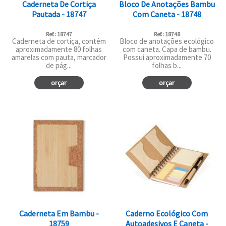
Caderneta De Cortiça
Bloco De Anotações Bambu
Pautada - 18747
Com Caneta - 18748
Ref.: 18747
Ref.: 18748
Caderneta de cortiça, contém
Bloco de anotações ecológico
aproximadamente 80 folhas
com caneta. Capa de bambu.
amarelas com pauta, marcador
Possui aproximadamente 70
de pág...
folhas b...
orçar
orçar
Caderneta Em Bambu -
Caderno Ecológico Com
18759
Autoadesivos E Caneta -