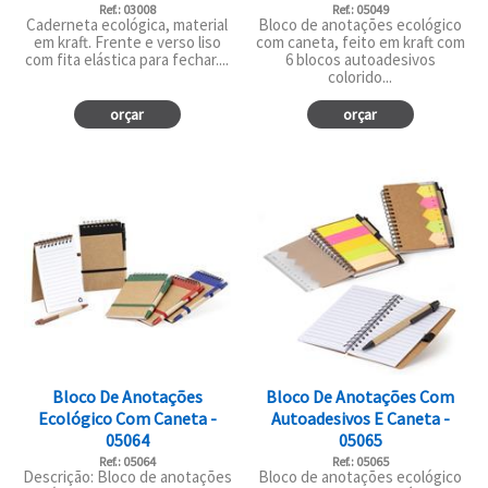
Ref.: 03008
Ref.: 05049
Caderneta ecológica, material
Bloco de anotações ecológico
em kraft. Frente e verso liso
com caneta, feito em kraft com
com fita elástica para fechar....
6 blocos autoadesivos
colorido...
orçar
orçar
Bloco De Anotações
Bloco De Anotações Com
Ecológico Com Caneta -
Autoadesivos E Caneta -
05064
05065
Ref.: 05064
Ref.: 05065
Descrição: Bloco de anotações
Bloco de anotações ecológico