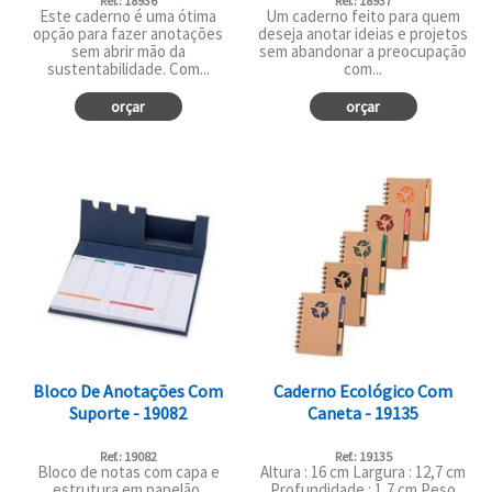
Ref.: 18936
Ref.: 18937
Este caderno é uma ótima
Um caderno feito para quem
opção para fazer anotações
deseja anotar ideias e projetos
sem abrir mão da
sem abandonar a preocupação
sustentabilidade. Com...
com...
orçar
orçar
Bloco De Anotações Com
Caderno Ecológico Com
Suporte - 19082
Caneta - 19135
Ref.: 19082
Ref.: 19135
Bloco de notas com capa e
Altura : 16 cm Largura : 12,7 cm
estrutura em papelão,
Profundidade : 1,7 cm Peso