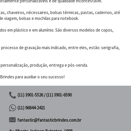
otalmente personalizáveis e de qualidade incontestável.
as, chaveiros, nécessaires, bolsas térmicas, pastas, cadernos, até
de viagem, bolsas e mochilas para notebook.
dos em plástico e em alumínio. São diversos modelos de copos,
rocesso de gravação mais indicado, entre eles, estão: serigrafia,
 personalização, produção, entrega e pós-venda.
rindes para auxiliar o seu sucesso!
(11) 3901-5526 / (11) 3901-6590
(11) 96844-2421
fantastic@fantasticbrindes.com.br