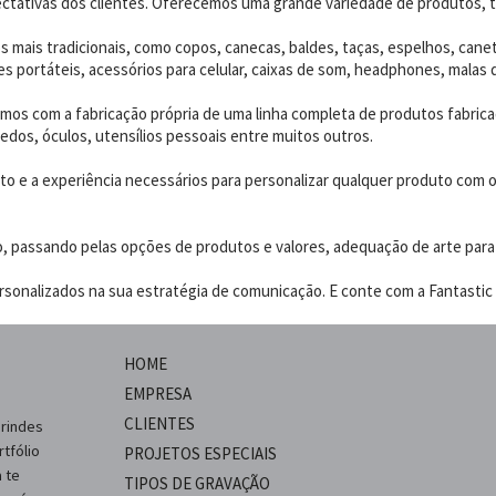
ctativas dos clientes. Oferecemos uma grande variedade de produtos, t
 mais tradicionais, como copos, canecas, baldes, taças, espelhos, canet
 portáteis, acessórios para celular, caixas de som, headphones, malas 
os com a fabricação própria de uma linha completa de produtos fabrica
edos, óculos, utensílios pessoais entre muitos outros.
 e a experiência necessários para personalizar qualquer produto com o p
o, passando pelas opções de produtos e valores, adequação de arte para
sonalizados na sua estratégia de comunicação. E conte com a Fantastic B
HOME
EMPRESA
CLIENTES
brindes
tfólio
PROJETOS ESPECIAIS
 te
TIPOS DE GRAVAÇÃO