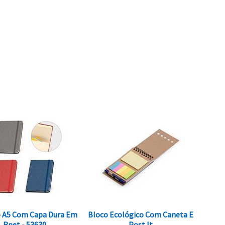
 A5 Com Capa Dura Em
Bloco Ecológico Com Caneta E
Rpet - 53630
Post It