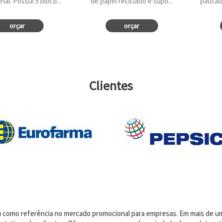
al. Possui 5 bloco...
de papel reciclado e supo...
pautad
orçar
orçar
Clientes
dou como referência no mercado promocional para empresas. Em mais de 