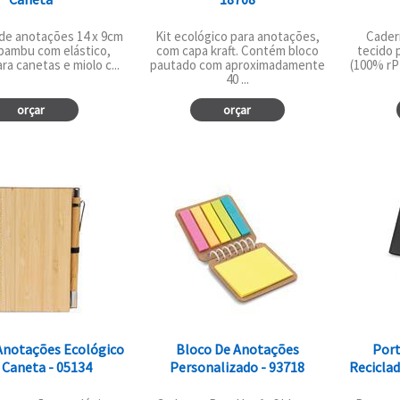
de anotações 14 x 9cm
Kit ecológico para anotações,
Cader
bambu com elástico,
com capa kraft. Contém bloco
tecido 
ra canetas e miolo c...
pautado com aproximadamente
(100% rPE
40 ...
orçar
orçar
Anotações Ecológico
Bloco De Anotações
Port
Caneta - 05134
Personalizado - 93718
Reciclad