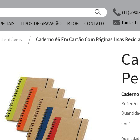
(11) 3901
fantasti
PECIAIS
TIPOS DE GRAVAÇÃO
BLOG
CONTATO
stentáveis
Caderno A6 Em Cartão Com Páginas Lisas Recicla
Ca
Pe
Caderno 
Referênc
Quantida
Cor *
Quantidad