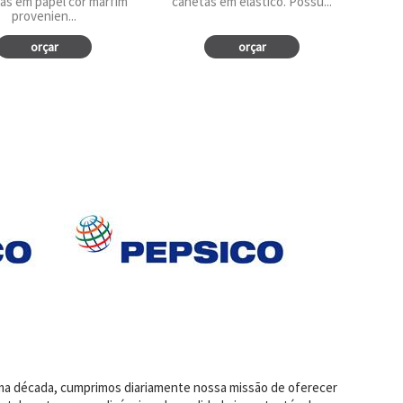
as em papel cor marfim
canetas em elástico. Possu...
provenien...
orçar
orçar
uma década, cumprimos diariamente nossa missão de oferecer