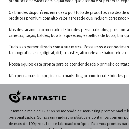
produtos e serviços com a qualidade que atenda e superem as expe
Os brindes disponíveis em nosso portfólio de produtos vão desde os
produtos premium com alto valor agregado que incluem carregadores
Nos destacamos no mercado de brindes personalizados, pois contam
canecas, taças, baldes, bowls, squeezes, espelhos de bolsa, brinqu
Tudo isso personalizado com a sua marca. Possuímos o conhecimento
tampografia, laser, digital, dtf, transfer, alto-relevo e baixo-relevo.
Nossa equipe está pronta para te atender desde o primeiro contat
Não perca mais tempo, inclua o marketing promocional e brindes per
Estamos a mais de 12 anos no mercado de marketing promocional e 
personalizados. Somos uma industria plástica e contamos com um por
de mais de 100 produtos de fabricação própria. Estamos prontos para