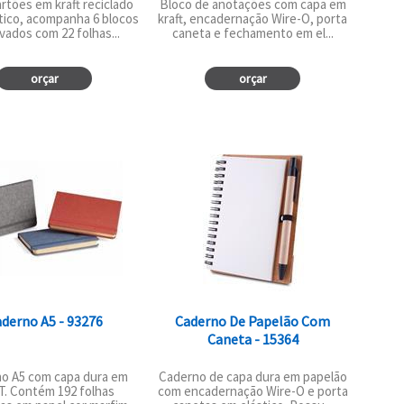
rtões em kraft reciclado
Bloco de anotações com capa em
tico, acompanha 6 blocos
kraft, encadernação Wire-O, porta
vados com 22 folhas...
caneta e fechamento em el...
orçar
orçar
derno A5 - 93276
Caderno De Papelão Com
Caneta - 15364
o A5 com capa dura em
Caderno de capa dura em papelão
. Contém 192 folhas
com encadernação Wire-O e porta