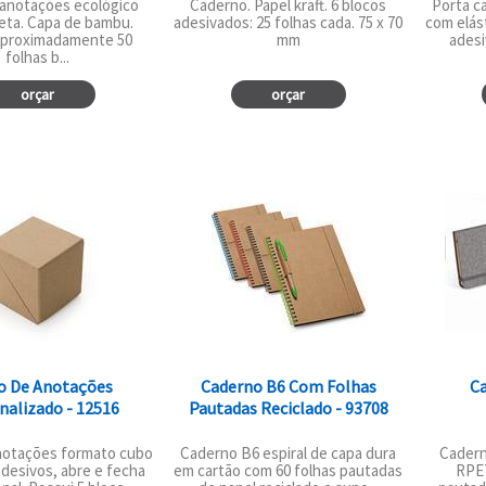
 anotações ecológico
Caderno. Papel kraft. 6 blocos
Porta ca
eta. Capa de bambu.
adesivados: 25 folhas cada. 75 x 70
com elás
aproximadamente 50
mm
adesi
folhas b...
orçar
orçar
o De Anotações
Caderno B6 Com Folhas
Ca
nalizado - 12516
Pautadas Reciclado - 93708
notações formato cubo
Caderno B6 espiral de capa dura
Cadern
desivos, abre e fecha
em cartão com 60 folhas pautadas
RPET