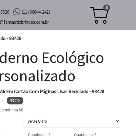
0
-5526
(11) 96844-2421
c@
fantasticbrindes.com.br
do - 93428
derno Ecológico
rsonalizado
A6 Em Cartão Com Páginas Lisas Reciclado - 93428
ia
93428
de mínima
50
e 1
Quantidade 2
Quantidade 3