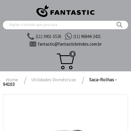
(11) 3901-5526
(11) 96844-2421
fantastic@
fantasticbrindes.com.br
0
Home
Utilidades Domésticas
Saca-Rolhas -
94103