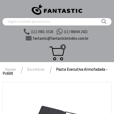
(11) 3901-5526
(11) 96844-2421
fantastic@
fantasticbrindes.com.br
0
Home
Escritório
Pasta Executiva Almofadada -
Pc600