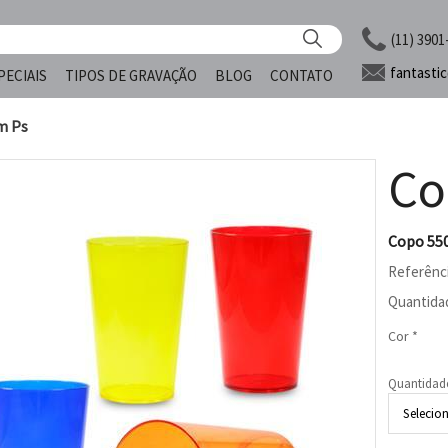
(11) 3901
fantasti
PECIAIS
TIPOS DE GRAVAÇÃO
BLOG
CONTATO
m Ps
Co
Copo 55
Referênc
Quantida
Cor *
Quantidad