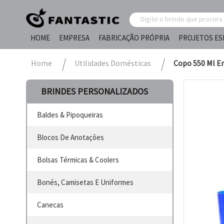
HOME
EMPRESA
FABRICAÇÃO PRÓPRIA
PROJETOS ES
Home
Utilidades Domésticas
Copo 550 Ml E
BRINDES PERSONALIZADOS
Baldes & Pipoqueiras
Blocos De Anotações
Bolsas Térmicas & Coolers
Bonés, Camisetas E Uniformes
Canecas