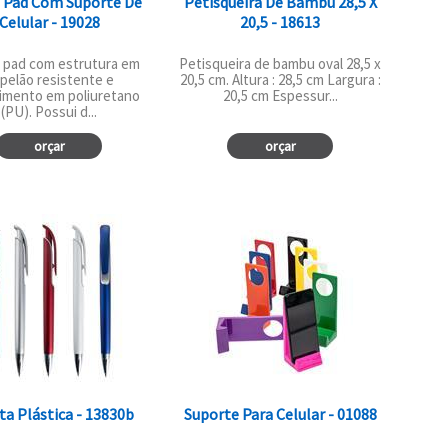
 Pad Com Suporte De
Petisqueira De Bambu 28,5 X
Celular - 19028
20,5 - 18613
 pad com estrutura em
Petisqueira de bambu oval 28,5 x
pelão resistente e
20,5 cm. Altura : 28,5 cm Largura :
imento em poliuretano
20,5 cm Espessur...
(PU). Possui d...
orçar
orçar
a Plástica - 13830b
Suporte Para Celular - 01088