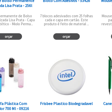
e Bolso Permanente
Bloco Com Adesivos - 53426
Mouse
da Lisa Prata - 256l
ermanente de Bolso
7 blocos adesivados com 25 folhas
Mouse
zada Lisa Prata - Capa
cada e capa em cartão. Este
pa
ético - Miolo Perma...
produto é feito de material ...
revest
orçar
orçar
fa Plástica Com
Frisbee Plastico Biodegradavel
Canet
or 700 Ml - 09216