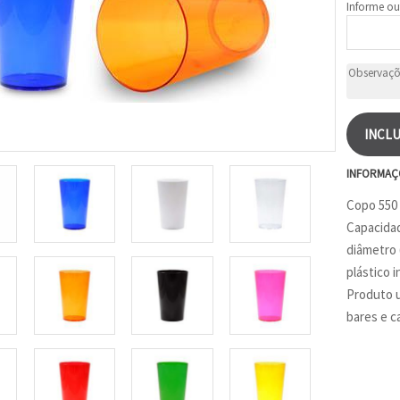
Informe ou
INCLU
INFORMAÇ
Copo 550 p
Capacidad
diâmetro 
plástico i
Produto u
bares e 