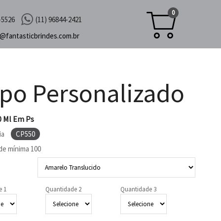
0
-5526
(11) 96844-2421
c@
fantasticbrindes.com.br
po Personalizado
0 Ml Em Ps
ia
CP550
de mínima
100
e 1
Quantidade 2
Quantidade 3