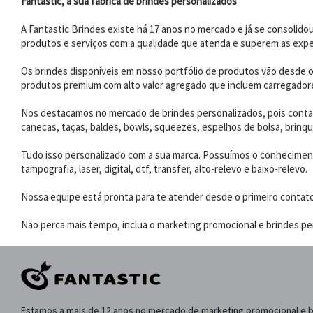
Fantastic, a sua fábrica de brindes personalizados
A Fantastic Brindes existe há 17 anos no mercado e já se consoli
produtos e serviços com a qualidade que atenda e superem as expe
Os brindes disponíveis em nosso portfólio de produtos vão desde os
produtos premium com alto valor agregado que incluem carregadores
Nos destacamos no mercado de brindes personalizados, pois contam
canecas, taças, baldes, bowls, squeezes, espelhos de bolsa, brinqu
Tudo isso personalizado com a sua marca. Possuímos o conhecimento
tampografia, laser, digital, dtf, transfer, alto-relevo e baixo-relevo.
Nossa equipe está pronta para te atender desde o primeiro contat
Não perca mais tempo, inclua o marketing promocional e brindes per
Estamos a mais de 12 anos no mercado de marketing promocional e 