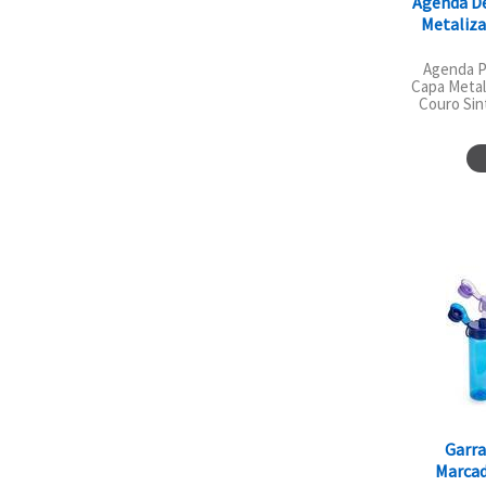
Agenda D
Metaliza
Agenda P
Capa Metali
Couro Sint
Garra
Marcad