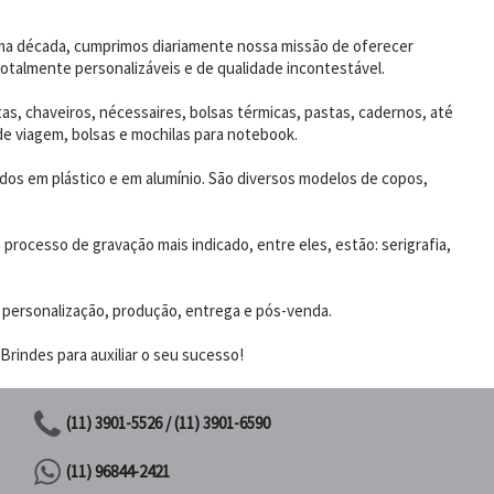
uma década, cumprimos diariamente nossa missão de oferecer
otalmente personalizáveis e de qualidade incontestável.
as, chaveiros, nécessaires, bolsas térmicas, pastas, cadernos, até
de viagem, bolsas e mochilas para notebook.
dos em plástico e em alumínio. São diversos modelos de copos,
rocesso de gravação mais indicado, entre eles, estão: serigrafia,
 personalização, produção, entrega e pós-venda.
rindes para auxiliar o seu sucesso!
(11) 3901-5526 / (11) 3901-6590
(11) 96844-2421