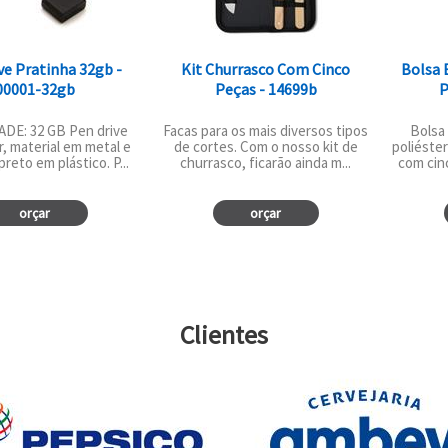
ve Pratinha 32gb -
Kit Churrasco Com Cinco
Bolsa 
00001-32gb
Peças - 14699b
P
DE: 32 GB Pen drive
Facas para os mais diversos tipos
Bolsa 
r, material em metal e
de cortes. Com o nosso kit de
poliéste
reto em plástico. P...
churrasco, ficarão ainda m...
com cin
orçar
orçar
Clientes