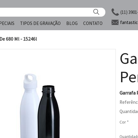
(11) 3901
fantasti
PECIAIS
TIPOS DE GRAVAÇÃO
BLOG
CONTATO
De 680 Ml - 15246l
Ga
Pe
Garrafa 
Referênc
Quantida
Cor *
Quantidad