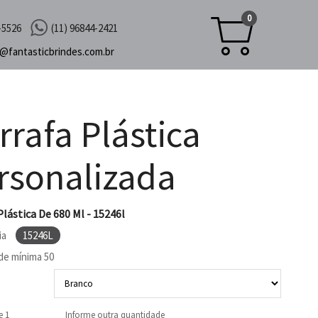
0
-5526
(11) 96844-2421
c@
fantasticbrindes.com.br
rrafa Plástica
rsonalizada
Plástica De 680 Ml - 15246l
ia
15246L
de mínima
50
e 1
Informe outra quantidade