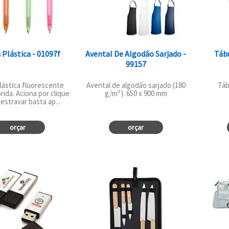
 Plástica - 01097f
Avental De Algodão Sarjado -
Tábu
99157
lástica fluorescente
Avental de algodão sarjado (180
Táb
orida. Aciona por clique
g/m²). 650 x 900 mm
estravar basta ap...
orçar
orçar