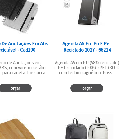
 De Anotações Em Abs
Agenda A5 Em Pu E Pet
ciclável - Cad190
Reciclado 2027 - 66214
rno de Anotações em
Agenda A5 em PU (58% reciclado)
 ABS, com wire-o metálico
e PET reciclado (100% rPET) 300D
 para caneta. Possui ca...
com fecho magnético. Poss...
orçar
orçar