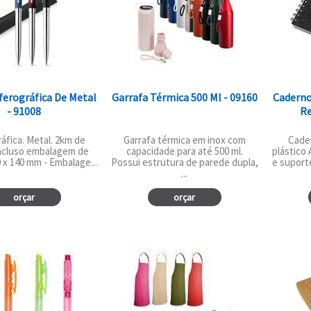
ferográfica De Metal
Garrafa Térmica 500 Ml - 09160
Caderno
- 91008
Re
áfica. Metal. 2km de
Garrafa térmica em inox com
Cade
Incluso embalagem de
capacidade para até 500 ml.
plástico
 x 140 mm - Embalage...
Possui estrutura de parede dupla,
e suporte
...
orçar
orçar