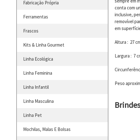
sempre em mo
Fabricação Própria
conta com uma
inclusive, p
Ferramentas
removível par
em superfíci
Frascos
Altura : 27 c
Kits & Linha Gourmet
Largura : 7 
Linha Ecológica
Circunferênc
Linha Feminina
Peso aproxim
Linha Infantil
Linha Masculina
Brinde
Linha Pet
Mochilas, Malas E Bolsas