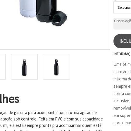
INCLU
INFORMAÇ
Uma ótima
manter a 
máxima de
sempre em
conta com 
lhes
inclusive
removível 
ção de garrafa para acompanhar uma rotina agitada e
em superfí
ratação sob controle. Feita em PVC e com sua capacidade
aproximad
0 ml, ela está sempre pronta pra acompanhar quem está