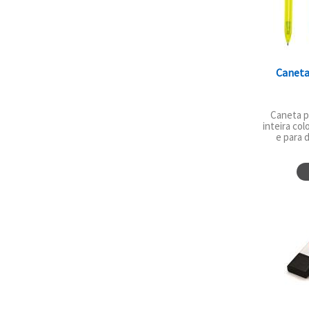
Caneta
Caneta p
inteira col
e para d