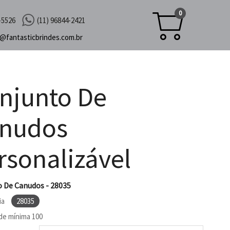
0
-5526
(11) 96844-2421
c@
fantasticbrindes.com.br
njunto De
nudos
rsonalizável
 De Canudos - 28035
ia
28035
de mínima
100