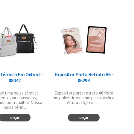
 Térmica Em Oxford -
Expositor Porta Retrato A6 -
08042
06293
tal uma bolsa térmica
Expositor porta retrato A6 feito
iente para passeios,
em poliestireno com placa acrílica.
ade ou trabalho? Nossa
Altura : 15,2 cm L...
bolsa térm...
orçar
orçar