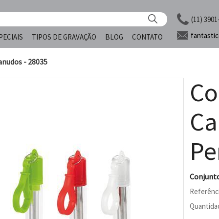
(11) 3901
fantasti
PECIAIS
TIPOS DE GRAVAÇÃO
BLOG
CONTATO
anudos - 28035
Co
Ca
Pe
Conjunto
Referênc
Quantida