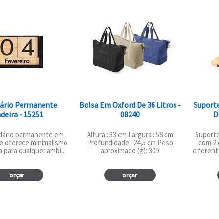
ário Permanente
Bolsa Em Oxford De 36 Litros -
Suporte
deira - 15251
08240
D
dário permanente em
Altura : 33 cm Largura : 58 cm
Suporte
e oferece minimalismo
Profundidade : 24,5 cm Peso
com 2 
a para qualquer ambi...
aproximado (g): 309
diferent
orçar
orçar