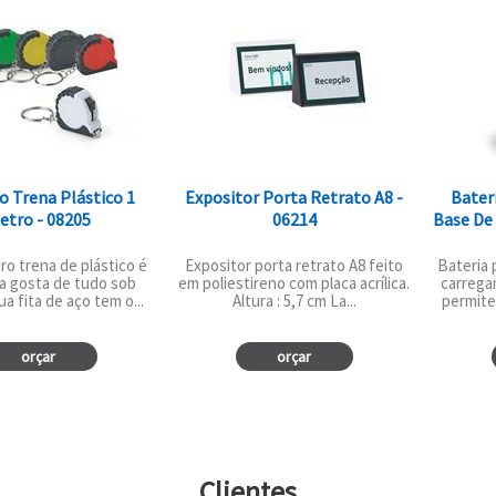
o Trena Plástico 1
Expositor Porta Retrato A8 -
Bater
etro - 08205
06214
Base De
o trena de plástico é
Expositor porta retrato A8 feito
Bateria 
ra gosta de tudo sob
em poliestireno com placa acrílica.
carrega
a fita de aço tem o...
Altura : 5,7 cm La...
permite
orçar
orçar
Clientes