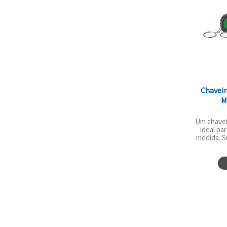
Chaveir
M
Um chaveir
ideal pa
medida. Su