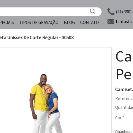
(11) 3901
fantasti
PECIAIS
TIPOS DE GRAVAÇÃO
BLOG
CONTATO
ta Unissex De Corte Regular - 30508
Ca
Pe
Camiseta
Referênc
Quantida
Cor *
Quantidad