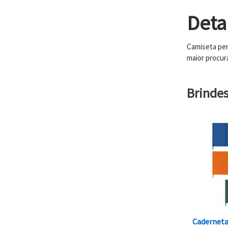
Deta
Camiseta per
maior procur
Brinde
Cadernet