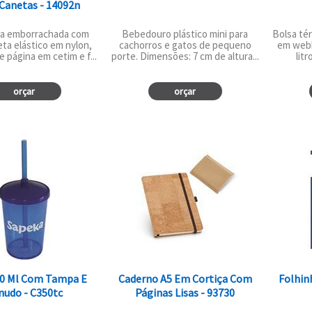
Canetas - 14092n
a emborrachada com
Bebedouro plástico mini para
Bolsa tér
eta elástico em nylon,
cachorros e gatos de pequeno
em webb
 página em cetim e f...
porte. Dimensões: 7 cm de altura...
litr
orçar
orçar
0 Ml Com Tampa E
Caderno A5 Em Cortiça Com
Folhin
nudo - C350tc
Páginas Lisas - 93730