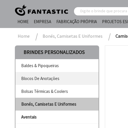
HOME
EMPRESA
FABRICAÇÃO PRÓPRIA
PROJETOS ES
Home
Bonés, Camisetas E Uniformes
Camise
BRINDES PERSONALIZADOS
Baldes & Pipoqueiras
Blocos De Anotações
Bolsas Térmicas & Coolers
Bonés, Camisetas E Uniformes
Aventais