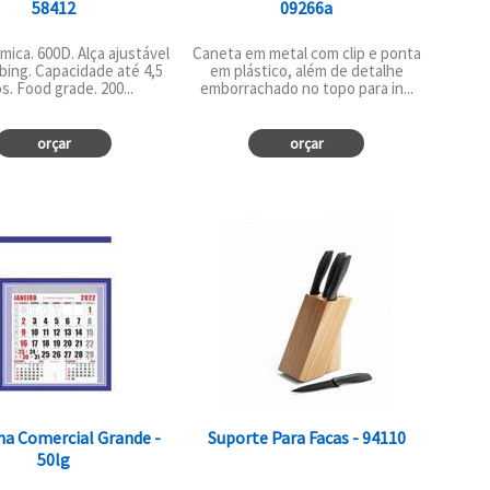
58412
09266a
mica. 600D. Alça ajustável
Caneta em metal com clip e ponta
ing. Capacidade até 4,5
em plástico, além de detalhe
os. Food grade. 200...
emborrachado no topo para in...
orçar
orçar
ha Comercial Grande -
Suporte Para Facas - 94110
50lg