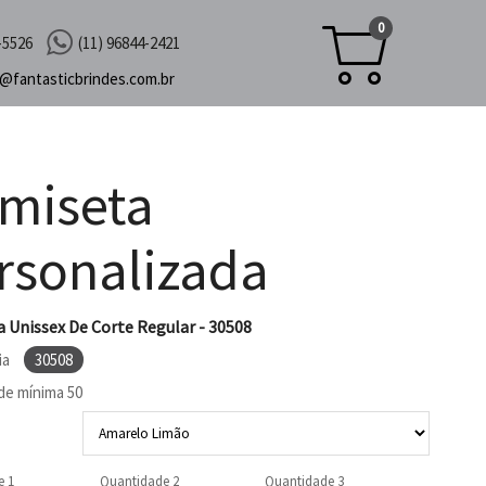
0
-5526
(11) 96844-2421
c@
fantasticbrindes.com.br
miseta
rsonalizada
 Unissex De Corte Regular - 30508
ia
30508
de mínima
50
e 1
Quantidade 2
Quantidade 3