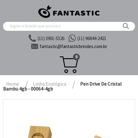
(11) 3901-5526
(11) 96844-2421
fantastic@
fantasticbrindes.com.br
0
Home
Linha Ecológica
Pen Drive De Cristal
Bambu 4gb - 00064-4gb