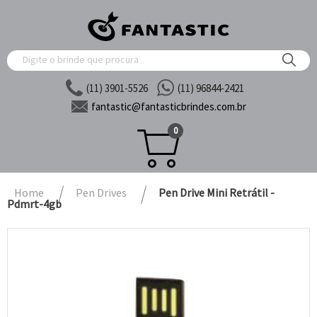
(11) 3901-5526
(11) 96844-2421
fantastic@
fantasticbrindes.com.br
0
Home
Pen Drives
Pen Drive Mini Retrátil -
Pdmrt-4gb