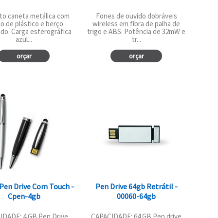
to caneta metálica com
Fones de ouvido dobráveis
o de plástico e berço
wireless em fibra de palha de
o. Carga esferográfica
trigo e ABS. Potência de 32mW e
azul...
tr...
orçar
orçar
Pen Drive Com Touch -
Pen Drive 64gb Retrátil -
Cpen-4gb
00060-64gb
IDADE: 4 GB Pen Drive
CAPACIDADE: 64 GB Pen drive