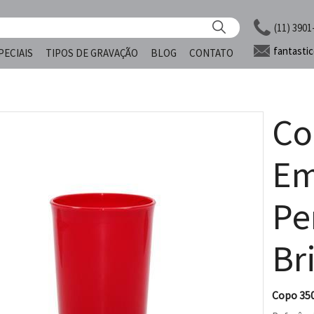
(11) 3901
fantasti
PECIAIS
TIPOS DE GRAVAÇÃO
BLOG
CONTATO
Co
Em
Pe
Br
Copo 35