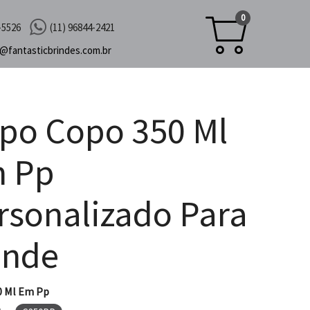
0
-5526
(11) 96844-2421
c@
fantasticbrindes.com.br
po Copo 350 Ml
 Pp
rsonalizado Para
inde
0 Ml Em Pp