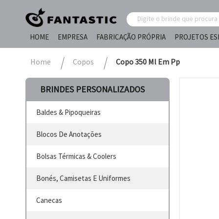
HOME
EMPRESA
FABRICAÇÃO PRÓPRIA
PROJETOS ES
Home
Copos
Copo 350 Ml Em Pp
BRINDES PERSONALIZADOS
Baldes & Pipoqueiras
Blocos De Anotações
Bolsas Térmicas & Coolers
Bonés, Camisetas E Uniformes
Canecas