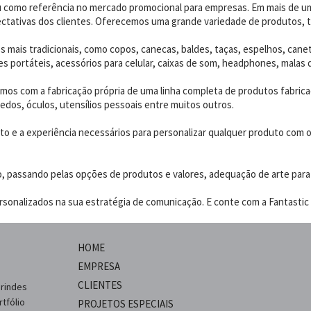
dou como referência no mercado promocional para empresas. Em mais de 
ctativas dos clientes. Oferecemos uma grande variedade de produtos, t
 mais tradicionais, como copos, canecas, baldes, taças, espelhos, canet
 portáteis, acessórios para celular, caixas de som, headphones, malas 
os com a fabricação própria de uma linha completa de produtos fabrica
edos, óculos, utensílios pessoais entre muitos outros.
 e a experiência necessários para personalizar qualquer produto com o p
o, passando pelas opções de produtos e valores, adequação de arte para
sonalizados na sua estratégia de comunicação. E conte com a Fantastic B
HOME
EMPRESA
CLIENTES
brindes
tfólio
PROJETOS ESPECIAIS