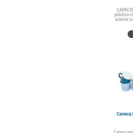
CAPACID
plástico r
acionar a 
Caneca 
Caneca em