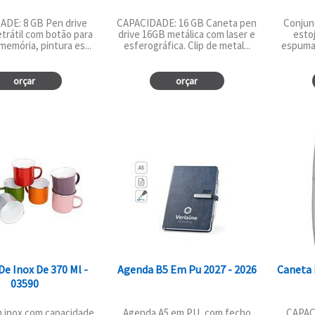
ADE: 8 GB Pen drive
CAPACIDADE: 16 GB Caneta pen
Conjun
etrátil com botão para
drive 16GB metálica com laser e
estoj
memória, pintura es...
esferográfica. Clip de metal...
espumad
orçar
orçar
De Inox De 370 Ml -
Agenda B5 Em Pu 2027 - 2026
Caneta 
03590
 inox com capacidade
Agenda A5 em PU, com fecho
CAPAC