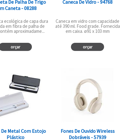
eta De Palha De Trigo
Caneca De Vidro - 94768
m Caneta - 08288
a ecológica de capa dura
Caneca em vidro com capacidade
da em fibra de palha de
até 390 ml. Food grade. Fornecida
 Contém aproximadame...
em caixa. ø91 x 103 mm
orçar
orçar
 De Metal Com Estojo
Fones De Ouvido Wireless
Plástico
Dobráveis - 57939