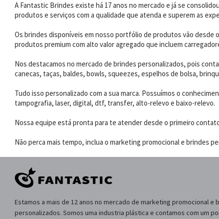
A Fantastic Brindes existe há 17 anos no mercado e já se consoli
produtos e serviços com a qualidade que atenda e superem as expe
Os brindes disponíveis em nosso portfólio de produtos vão desde os
produtos premium com alto valor agregado que incluem carregadores
Nos destacamos no mercado de brindes personalizados, pois contam
canecas, taças, baldes, bowls, squeezes, espelhos de bolsa, brinqu
Tudo isso personalizado com a sua marca. Possuímos o conhecimento
tampografia, laser, digital, dtf, transfer, alto-relevo e baixo-relevo.
Nossa equipe está pronta para te atender desde o primeiro contat
Não perca mais tempo, inclua o marketing promocional e brindes per
Estamos a mais de 12 anos no mercado de marketing promocional e 
personalizados. Somos uma industria plástica e contamos com um por