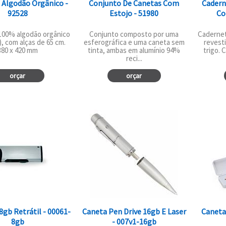
 Algodão Orgânico -
Conjunto De Canetas Com
Cadern
92528
Estojo - 51980
Co
100% algodão orgânico
Conjunto composto por uma
Cadernet
), com alças de 65 cm.
esferográfica e uma caneta sem
revesti
380 x 420 mm
tinta, ambas em alumínio 94%
trigo.
reci...
orçar
orçar
8gb Retrátil - 00061-
Caneta Pen Drive 16gb E Laser
Caneta
8gb
- 007v1-16gb