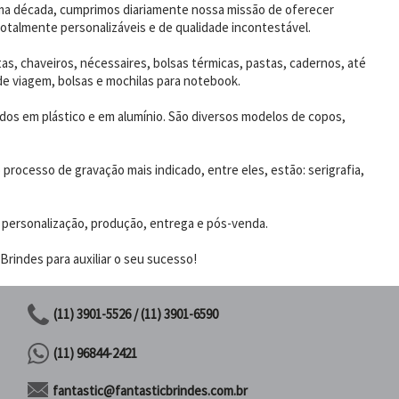
uma década, cumprimos diariamente nossa missão de oferecer
otalmente personalizáveis e de qualidade incontestável.
as, chaveiros, nécessaires, bolsas térmicas, pastas, cadernos, até
de viagem, bolsas e mochilas para notebook.
dos em plástico e em alumínio. São diversos modelos de copos,
rocesso de gravação mais indicado, entre eles, estão: serigrafia,
 personalização, produção, entrega e pós-venda.
rindes para auxiliar o seu sucesso!
(11) 3901-5526 / (11) 3901-6590
(11) 96844-2421
fantastic@fantasticbrindes.com.br